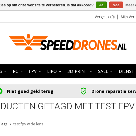
kies op om onze website te verbeteren. Is dat akkoord?
Ja
Nee
Meer 
Vergelijk (0)
Mijn Verl
S
RC
FPV
LIPO
3D-PRINT
SALE
DIENST
Niet goed geld terug
Drone reparatie ser
DUCTEN GETAGD MET TEST FPV
Tags
test fpv wide lens