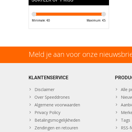
Minimale: €
0
Maximum: €
5
Meld je aan voor onze nieuwsbri
KLANTENSERVICE
PRODU
Disclaimer
Alle 
Over Speeddrones
Nieuw
Algemene voorwaarden
Aanbi
Privacy Policy
Merk
Betalingsmogelijkheden
Tags
Zendingen en retouren
RSS-f