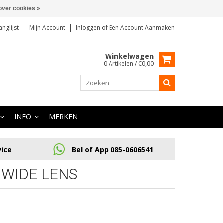
over cookies »
anglijst
Mijn Account
Inloggen
of
Een Account Aanmaken
Winkelwagen
0 Artikelen / €0,00
INFO
MERKEN
vice
Bel of App 085-0606541
 WIDE LENS