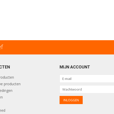
ef
CTEN
MIJN ACCOUNT
producten
e producten
edingen
en
eed