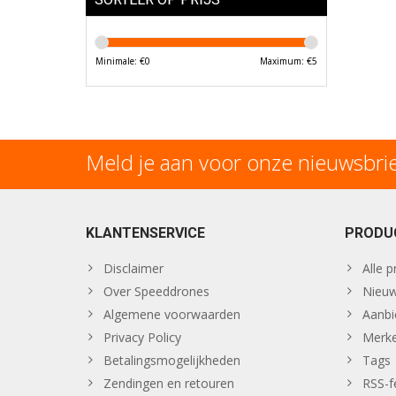
Minimale: €
0
Maximum: €
5
Meld je aan voor onze nieuwsbri
KLANTENSERVICE
PRODU
Disclaimer
Alle 
Over Speeddrones
Nieuw
Algemene voorwaarden
Aanbi
Privacy Policy
Merk
Betalingsmogelijkheden
Tags
Zendingen en retouren
RSS-f