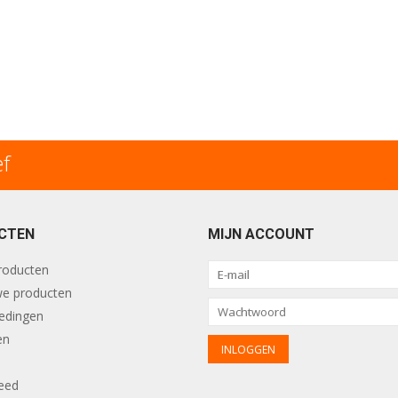
ef
CTEN
MIJN ACCOUNT
producten
e producten
edingen
en
eed