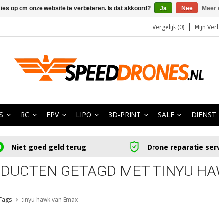
kies op om onze website te verbeteren. Is dat akkoord?
Ja
Nee
Meer 
Vergelijk (0)
Mijn Verl
S
RC
FPV
LIPO
3D-PRINT
SALE
DIENST
Niet goed geld terug
Drone reparatie ser
DUCTEN GETAGD MET TINYU HA
Tags
tinyu hawk van Emax