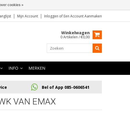
over cookies »
anglijst
Mijn Account
Inloggen
of
Een Account Aanmaken
Winkelwagen
0 Artikelen / €0,00
INFO
MERKEN
vice
Bel of App 085-0606541
WK VAN EMAX