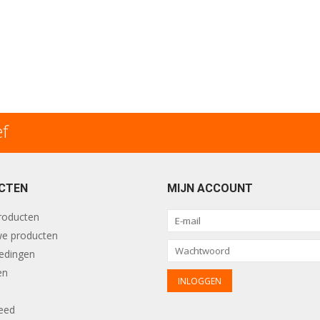
ef
CTEN
MIJN ACCOUNT
producten
e producten
edingen
en
eed