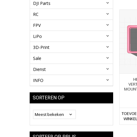
DJI Parts
RC
FPV
LiPo
3D-Print
Sale
Dienst
H
INFO
VER
MOUNT
SORTEREN OP
TOEVOE
WINKE
SORTEER OP PRIJS