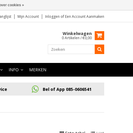
over cookies »
anglijst
Mijn Account
Inloggen
of
Een Account Aanmaken
Winkelwagen
0 Artikelen / €0,00
INFO
MERKEN
vice
Bel of App 085-0606541