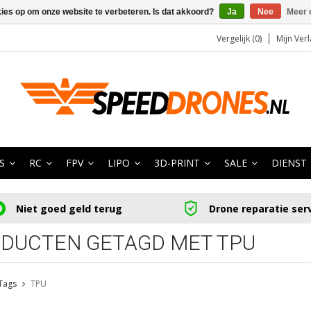
kies op om onze website te verbeteren. Is dat akkoord?
Ja
Nee
Meer 
Vergelijk (0)
Mijn Verl
S
RC
FPV
LIPO
3D-PRINT
SALE
DIENST
Niet goed geld terug
Drone reparatie ser
DUCTEN GETAGD MET TPU
Tags
TPU