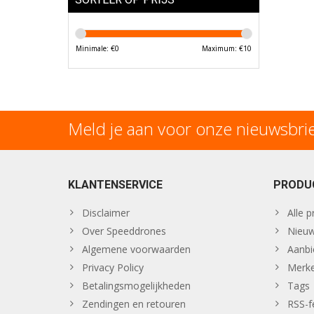
Minimale: €
0
Maximum: €
10
Meld je aan voor onze nieuwsbri
KLANTENSERVICE
PRODU
Disclaimer
Alle 
Over Speeddrones
Nieuw
Algemene voorwaarden
Aanbi
Privacy Policy
Merk
Betalingsmogelijkheden
Tags
Zendingen en retouren
RSS-f