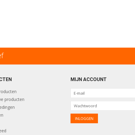
ef
CTEN
MIJN ACCOUNT
producten
e producten
edingen
en
eed