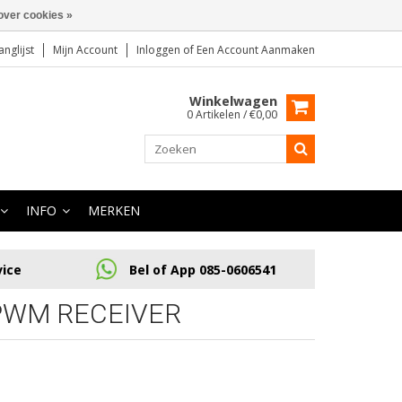
over cookies »
anglijst
Mijn Account
Inloggen
of
Een Account Aanmaken
Winkelwagen
0 Artikelen / €0,00
INFO
MERKEN
vice
Bel of App 085-0606541
PWM RECEIVER