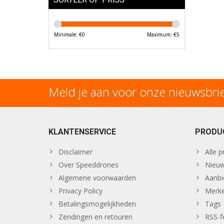
Minimale: €
0
Maximum: €
5
Meld je aan voor onze nieuwsbri
KLANTENSERVICE
PRODU
Disclaimer
Alle 
Over Speeddrones
Nieuw
Algemene voorwaarden
Aanbi
Privacy Policy
Merk
Betalingsmogelijkheden
Tags
Zendingen en retouren
RSS-f