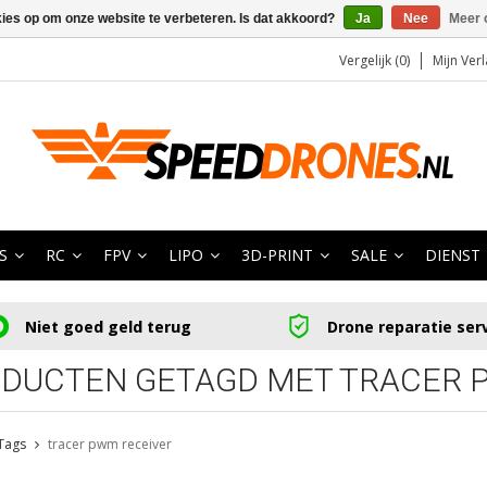
kies op om onze website te verbeteren. Is dat akkoord?
Ja
Nee
Meer 
Vergelijk (0)
Mijn Verl
S
RC
FPV
LIPO
3D-PRINT
SALE
DIENST
Niet goed geld terug
Drone reparatie ser
DUCTEN GETAGD MET TRACER 
Tags
tracer pwm receiver