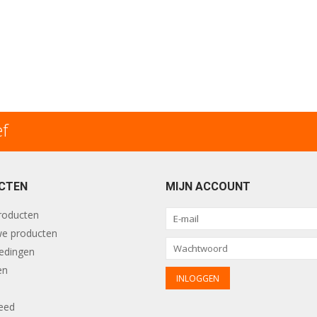
ef
CTEN
MIJN ACCOUNT
producten
e producten
edingen
en
eed