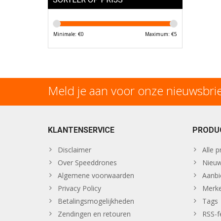
Minimale: €
0
Maximum: €
5
Meld je aan voor onze nieuwsbri
KLANTENSERVICE
PRODU
Disclaimer
Alle 
Over Speeddrones
Nieuw
Algemene voorwaarden
Aanbi
Privacy Policy
Merk
Betalingsmogelijkheden
Tags
Zendingen en retouren
RSS-f