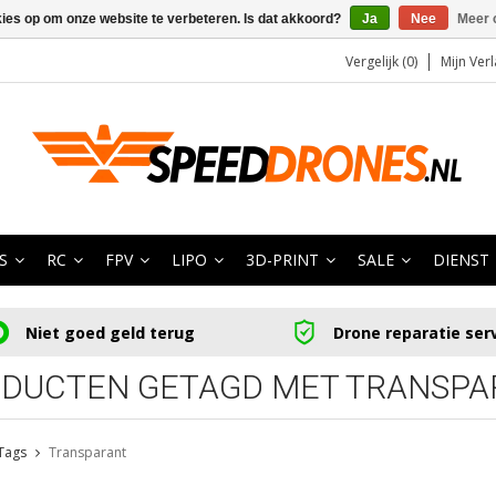
kies op om onze website te verbeteren. Is dat akkoord?
Ja
Nee
Meer 
Vergelijk (0)
Mijn Verl
S
RC
FPV
LIPO
3D-PRINT
SALE
DIENST
Niet goed geld terug
Drone reparatie ser
DUCTEN GETAGD MET TRANSPA
Tags
Transparant