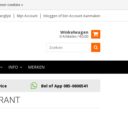
over cookies »
anglijst
Mijn Account
Inloggen
of
Een Account Aanmaken
Winkelwagen
0 Artikelen / €0,00
INFO
MERKEN
vice
Bel of App 085-0606541
RANT