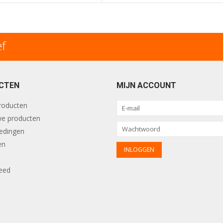
ef
CTEN
MIJN ACCOUNT
producten
e producten
edingen
en
eed