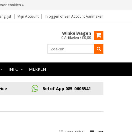
over cookies »
anglijst
Mijn Account
Inloggen
of
Een Account Aanmaken
Winkelwagen
0 Artikelen / €0,00
INFO
MERKEN
vice
Bel of App 085-0606541