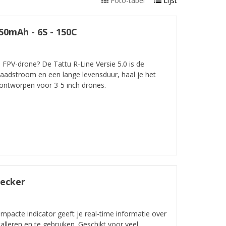
Foto-tabel
Lijst
050mAh - 6S - 150C
 FPV-drone? De Tattu R-Line Versie 5.0 is de
aadstroom en een lange levensduur, haal je het
 ontworpen voor 3-5 inch drones.
hecker
mpacte indicator geeft je real-time informatie over
talleren en te gebruiken. Geschikt voor veel