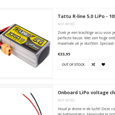
Tattu R-line 5.0 LiPo - 1
NOT RATED
Zoek je een krachtige accu voor je
perfecte keuze. Met een hoge ontl
maximale uit je vluchten. Speciaal
€33,95
OUT OF STOCK
Onboard LiPo voltage c
NOT RATED
Houd je drone in de lucht! Deze co
de batterijstatus. Eenvoudig te ins