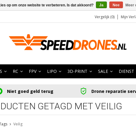
kies op om onze website te verbeteren. Is dat akkoord?
Ja
Nee
Meer 
Vergelijk (0)
Mijn Verl
S
RC
FPV
LIPO
3D-PRINT
SALE
DIENST
Niet goed geld terug
Drone reparatie ser
DUCTEN GETAGD MET VEILIG
Tags
Veilig