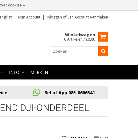
over cookies »
anglijst
Mijn Account
Inloggen
of
Een Account Aanmaken
Winkelwagen
0 Artikelen / €0,00
INFO
MERKEN
vice
Bel of App 085-0606541
END DJI-ONDERDEEL