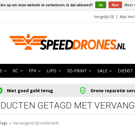
kies op om onze website te verbeteren. Is dat akkoord?
Ja
Nee
Meer 
Vergelijk (0)
Mijn Verl
S
RC
FPV
LIPO
3D-PRINT
SALE
DIENST
Niet goed geld terug
Drone reparatie ser
DUCTEN GETAGD MET VERVANG
Tags
Vervangend DJI-onderdeel