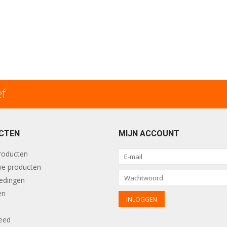
ef
CTEN
MIJN ACCOUNT
producten
e producten
edingen
en
eed