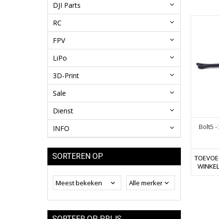
DJI Parts
RC
FPV
LiPo
3D-Print
Sale
Dienst
Bolt5 
INFO
SORTEREN OP
TOEVOE
WINKE
SORTEER OP PRIJS