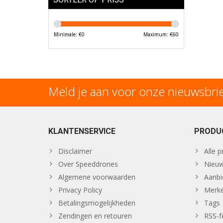
Minimale: €
0
Maximum: €
60
Meld je aan voor onze nieuwsbri
KLANTENSERVICE
PRODU
Disclaimer
Alle 
Over Speeddrones
Nieuw
Algemene voorwaarden
Aanbi
Privacy Policy
Merk
Betalingsmogelijkheden
Tags
Zendingen en retouren
RSS-f