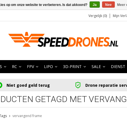
kies op om onze website te verbeteren. Is dat akkoord?
Ja
Nee
Meer 
Vergelijk (0)
Mijn Verl
S
RC
FPV
LIPO
3D-PRINT
SALE
DIENST
Niet goed geld terug
Drone reparatie ser
DUCTEN GETAGD MET VERVAN
Tags
vervangend frame