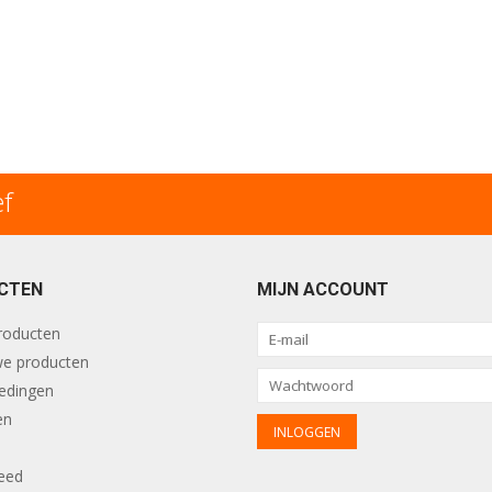
ef
CTEN
MIJN ACCOUNT
producten
e producten
edingen
en
eed