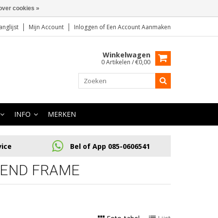
over cookies »
anglijst
Mijn Account
Inloggen
of
Een Account Aanmaken
Winkelwagen
0 Artikelen / €0,00
INFO
MERKEN
vice
Bel of App 085-0606541
GEND FRAME