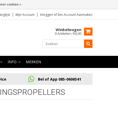
over cookies »
anglijst
Mijn Account
Inloggen
of
Een Account Aanmaken
Winkelwagen
0 Artikelen / €0,00
INFO
MERKEN
vice
Bel of App 085-0606541
INGSPROPELLERS