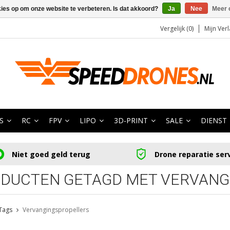
kies op om onze website te verbeteren. Is dat akkoord?
Ja
Nee
Meer 
Vergelijk (0)
Mijn Verl
S
RC
FPV
LIPO
3D-PRINT
SALE
DIENST
Niet goed geld terug
Drone reparatie ser
DUCTEN GETAGD MET VERVANG
Tags
Vervangingspropellers