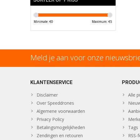
Minimale: €
0
Maximum: €
5
Meld je aan voor onze nieuwsbri
KLANTENSERVICE
PRODU
Disclaimer
Alle 
Over Speeddrones
Nieuw
Algemene voorwaarden
Aanbi
Privacy Policy
Merk
Betalingsmogelijkheden
Tags
Zendingen en retouren
RSS-f