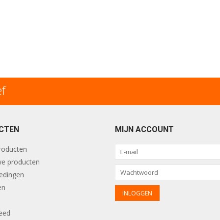
ef
CTEN
MIJN ACCOUNT
producten
e producten
edingen
en
eed