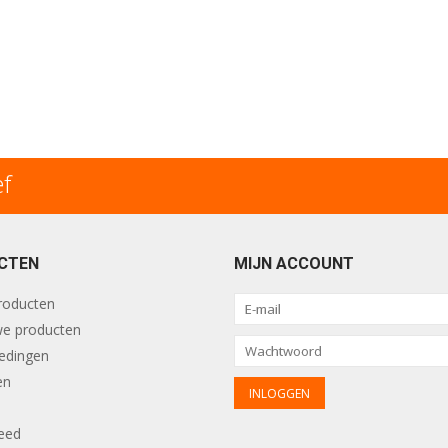
ef
CTEN
MIJN ACCOUNT
producten
e producten
edingen
en
eed