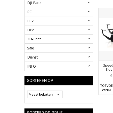
DJI Parts
RC
FPV
LiPo
3D-Print
Sale
Dienst
Speed
INFO
Blue
€
SORTEREN OP
TOEVOE
WINKE
SORTEER OP PRIJS