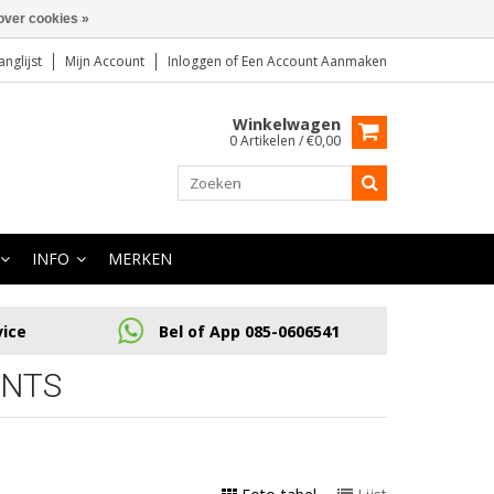
over cookies »
anglijst
Mijn Account
Inloggen
of
Een Account Aanmaken
Winkelwagen
0 Artikelen / €0,00
INFO
MERKEN
vice
Bel of App 085-0606541
UNTS