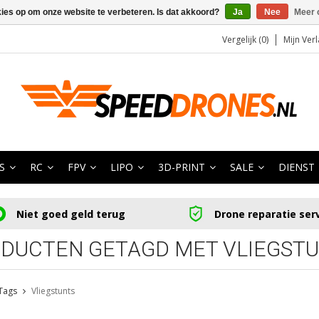
kies op om onze website te verbeteren. Is dat akkoord?
Ja
Nee
Meer 
Vergelijk (0)
Mijn Verl
S
RC
FPV
LIPO
3D-PRINT
SALE
DIENST
Niet goed geld terug
Drone reparatie ser
DUCTEN GETAGD MET VLIEGST
Tags
Vliegstunts