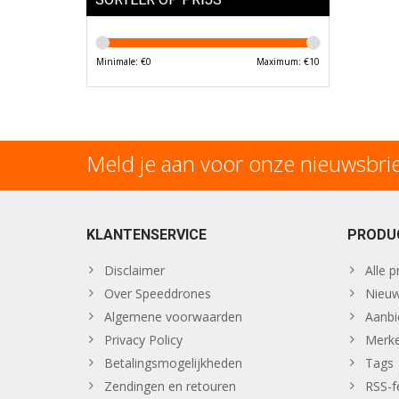
Minimale: €
0
Maximum: €
10
Meld je aan voor onze nieuwsbri
KLANTENSERVICE
PRODU
Disclaimer
Alle 
Over Speeddrones
Nieuw
Algemene voorwaarden
Aanbi
Privacy Policy
Merk
Betalingsmogelijkheden
Tags
Zendingen en retouren
RSS-f