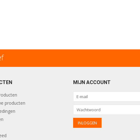
ef
CTEN
MIJN ACCOUNT
producten
e producten
edingen
en
eed