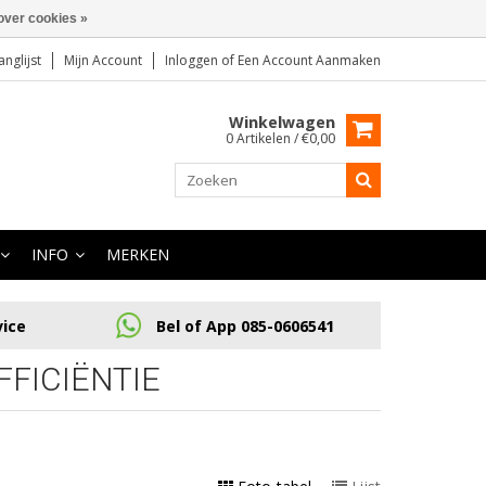
over cookies »
anglijst
Mijn Account
Inloggen
of
Een Account Aanmaken
Winkelwagen
0 Artikelen / €0,00
INFO
MERKEN
vice
Bel of App 085-0606541
FICIËNTIE