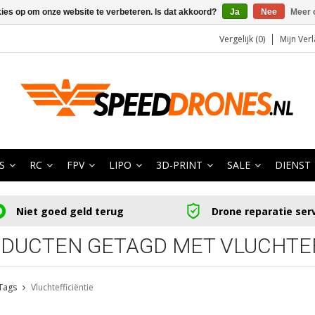
kies op om onze website te verbeteren. Is dat akkoord?
Ja
Nee
Meer 
Vergelijk (0)
Mijn Verl
S
RC
FPV
LIPO
3D-PRINT
SALE
DIENST
Niet goed geld terug
Drone reparatie ser
DUCTEN GETAGD MET VLUCHTEF
Tags
Vluchtefficiëntie