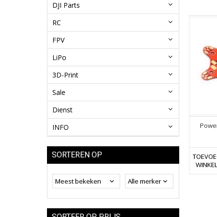
DJI Parts
RC
FPV
LiPo
3D-Print
Sale
Dienst
Power
INFO
SORTEREN OP
TOEVOE
WINKE
SORTEER OP PRIJS