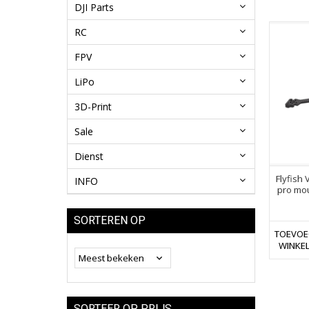
DJI Parts
RC
FPV
LiPo
3D-Print
Sale
Dienst
Flyfish 
INFO
pro mou
SORTEREN OP
TOEVOE
WINKE
SORTEER OP PRIJS