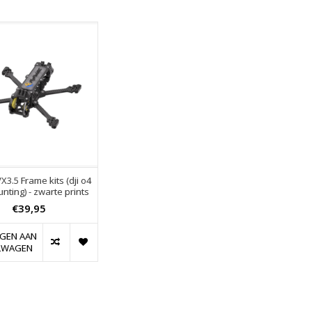
VX3.5 Frame kits (dji o4
nting) - zwarte prints
€39,95
GEN AAN
LWAGEN