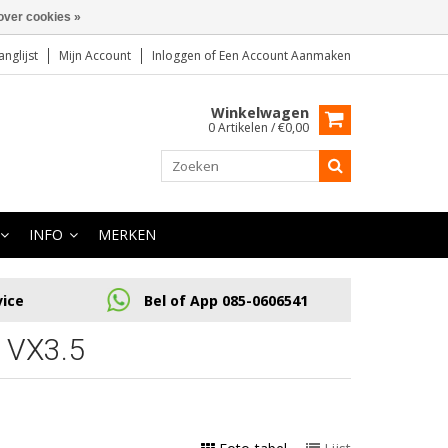
over cookies »
anglijst
Mijn Account
Inloggen
of
Een Account Aanmaken
Winkelwagen
0 Artikelen / €0,00
INFO
MERKEN
vice
Bel of App 085-0606541
VX3.5