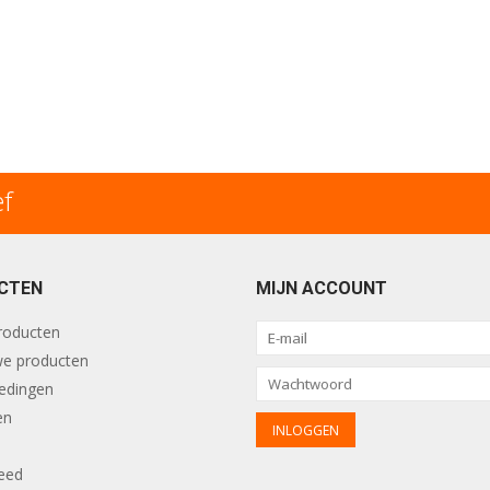
ef
CTEN
MIJN ACCOUNT
producten
e producten
edingen
en
eed