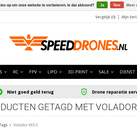
kies op om onze website te verbeteren. Is dat akkoord?
Ja
Nee
Meer 
Vergelijk (0)
Mijn Verl
S
RC
FPV
LIPO
3D-PRINT
SALE
DIENST
Niet goed geld terug
Drone reparatie ser
DUCTEN GETAGD MET VOLADOR 
Tags
Volador VX3.5