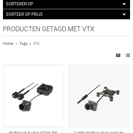
SORTEREN OP
SORTEER OP PRIJS
PRODUCTEN GETAGD MET VTX
Home
Tags
VTX
Walksnail Avatar GT Kit 2W
Caddx Walksnail Ascent Lite