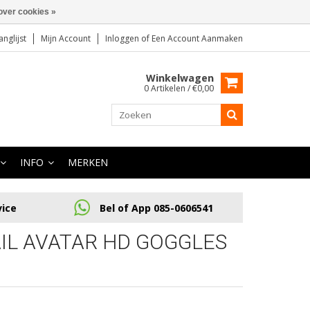
over cookies »
anglijst
Mijn Account
Inloggen
of
Een Account Aanmaken
Winkelwagen
0 Artikelen / €0,00
INFO
MERKEN
vice
Bel of App 085-0606541
L AVATAR HD GOGGLES