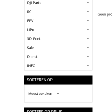
DJI Parts
RC
Geen pro
FPV
LiPo
3D-Print
Sale
Dienst
INFO
SORTEREN OP
SORTEER OP PRIJS