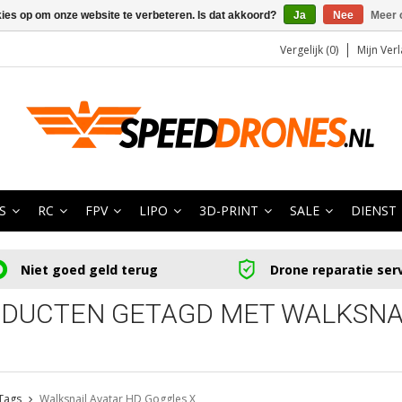
kies op om onze website te verbeteren. Is dat akkoord?
Ja
Nee
Meer 
Vergelijk (0)
Mijn Verl
S
RC
FPV
LIPO
3D-PRINT
SALE
DIENST
Niet goed geld terug
Drone reparatie ser
DUCTEN GETAGD MET WALKSNAI
Tags
Walksnail Avatar HD Goggles X