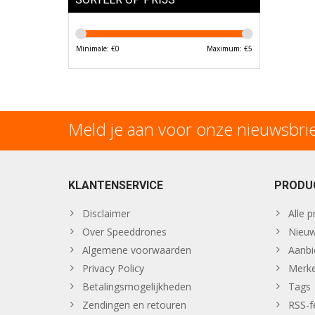
Minimale: €
0
Maximum: €
5
Meld je aan voor onze nieuwsbri
KLANTENSERVICE
PRODU
Disclaimer
Alle 
Over Speeddrones
Nieuw
Algemene voorwaarden
Aanbi
Privacy Policy
Merk
Betalingsmogelijkheden
Tags
Zendingen en retouren
RSS-f