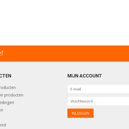
ef
CTEN
MIJN ACCOUNT
producten
e producten
edingen
en
eed