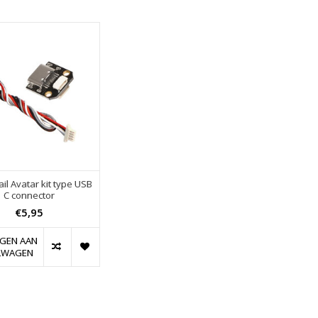
il Avatar kit type USB
C connector
€5,95
GEN AAN
LWAGEN