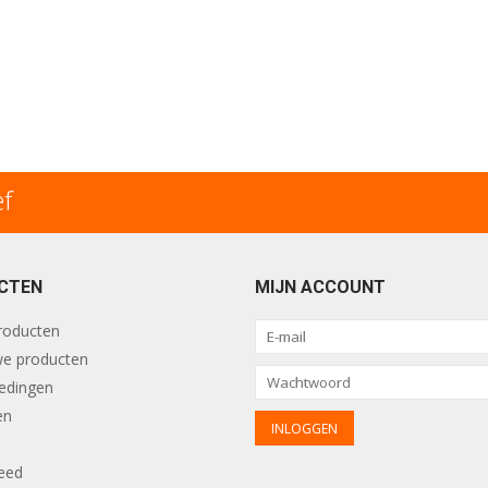
ef
CTEN
MIJN ACCOUNT
producten
e producten
edingen
en
eed