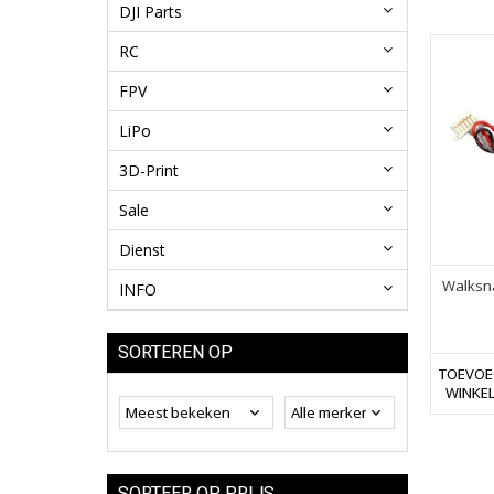
DJI Parts
RC
FPV
LiPo
3D-Print
Sale
Dienst
Walksna
INFO
SORTEREN OP
TOEVOE
WINKE
SORTEER OP PRIJS