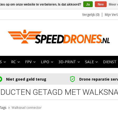
kies op om onze website te verbeteren. Is dat akkoord?
Ja
Nee
Meer 
Vergelijk (0)
Mijn Verl
S
RC
FPV
LIPO
3D-PRINT
SALE
DIENST
Niet goed geld terug
Drone reparatie ser
DUCTEN GETAGD MET WALKSNA
Tags
Walksnail connector