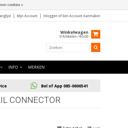
over cookies »
anglijst
Mijn Account
Inloggen
of
Een Account Aanmaken
Winkelwagen
0 Artikelen / €0,00
INFO
MERKEN
vice
Bel of App 085-0606541
IL CONNECTOR