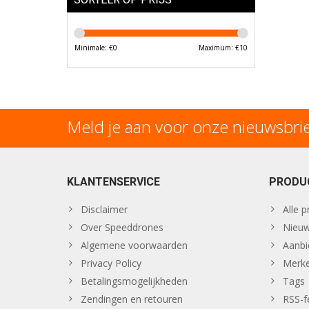
Minimale: €
0
Maximum: €
10
Meld je aan voor onze nieuwsbri
KLANTENSERVICE
PRODU
Disclaimer
Alle 
Over Speeddrones
Nieuw
Algemene voorwaarden
Aanbi
Privacy Policy
Merk
Betalingsmogelijkheden
Tags
Zendingen en retouren
RSS-f