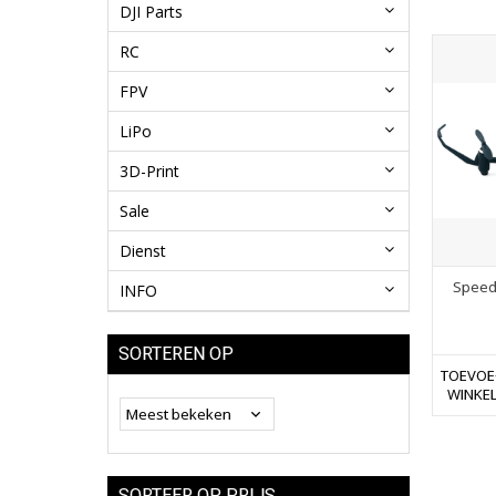
DJI Parts
RC
FPV
LiPo
3D-Print
Sale
Dienst
Speed
INFO
SORTEREN OP
TOEVOE
WINKE
SORTEER OP PRIJS