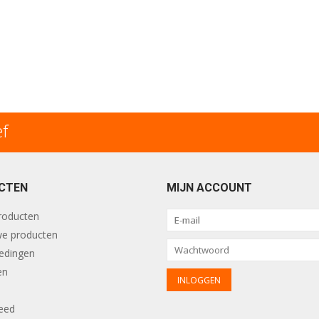
ef
CTEN
MIJN ACCOUNT
producten
e producten
edingen
en
eed