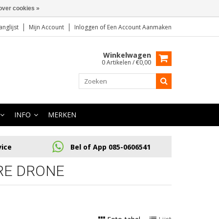
over cookies »
anglijst
Mijn Account
Inloggen
of
Een Account Aanmaken
Winkelwagen
0 Artikelen / €0,00
INFO
MERKEN
vice
Bel of App 085-0606541
RE DRONE