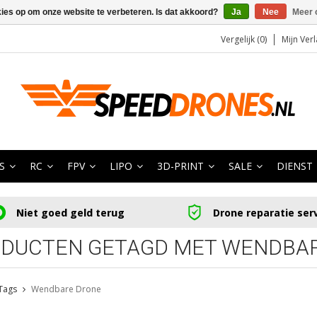
kies op om onze website te verbeteren. Is dat akkoord?
Ja
Nee
Meer 
Vergelijk (0)
Mijn Verl
S
RC
FPV
LIPO
3D-PRINT
SALE
DIENST
Niet goed geld terug
Drone reparatie ser
DUCTEN GETAGD MET WENDBA
Tags
Wendbare Drone