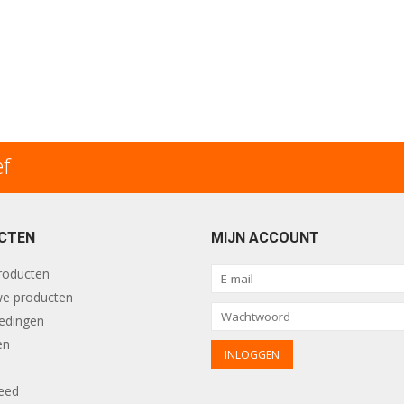
ef
CTEN
MIJN ACCOUNT
producten
e producten
edingen
en
eed