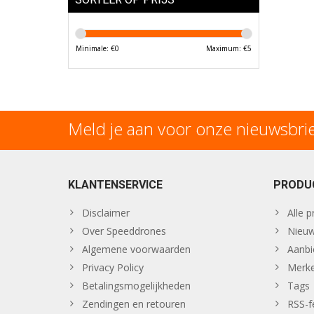
Minimale: €
0
Maximum: €
5
Meld je aan voor onze nieuwsbri
KLANTENSERVICE
PRODU
Disclaimer
Alle 
Over Speeddrones
Nieuw
Algemene voorwaarden
Aanbi
Privacy Policy
Merk
Betalingsmogelijkheden
Tags
Zendingen en retouren
RSS-f