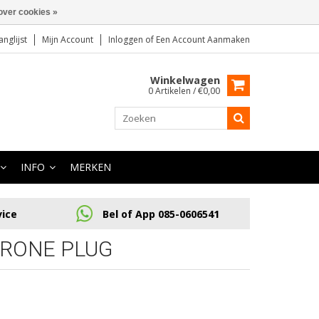
over cookies »
anglijst
Mijn Account
Inloggen
of
Een Account Aanmaken
Winkelwagen
0 Artikelen / €0,00
INFO
MERKEN
vice
Bel of App 085-0606541
DRONE PLUG