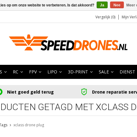
kies op om onze website te verbeteren. Is dat akkoord?
Ja
Nee
Meer 
Vergelijk (0)
Mijn Verl
S
RC
FPV
LIPO
3D-PRINT
SALE
DIENST
Niet goed geld terug
Drone reparatie ser
DUCTEN GETAGD MET XCLASS 
Tags
xclass drone plug