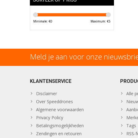
Minimale: €
0
Maximum: €
5
Meld je aan voor onze nieuwsbri
KLANTENSERVICE
PRODU
Disclaimer
Alle 
Over Speeddrones
Nieuw
Algemene voorwaarden
Aanbi
Privacy Policy
Merk
Betalingsmogelijkheden
Tags
Zendingen en retouren
RSS-f