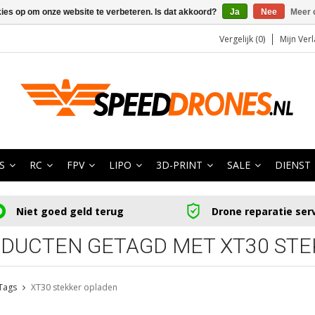
kies op om onze website te verbeteren. Is dat akkoord?
Ja
Nee
Meer 
Vergelijk (0)
Mijn Verl
S
RC
FPV
LIPO
3D-PRINT
SALE
DIENST
Niet goed geld terug
Drone reparatie ser
DUCTEN GETAGD MET XT30 ST
Tags
XT30 stekker opladen