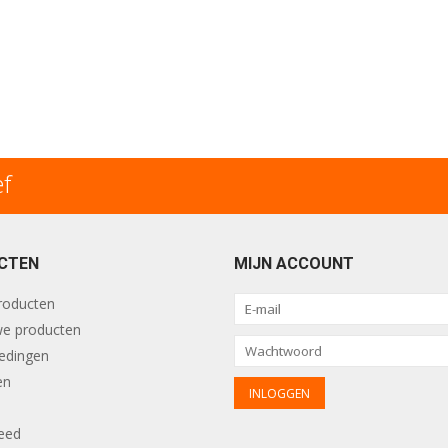
ef
CTEN
MIJN ACCOUNT
producten
e producten
edingen
en
eed