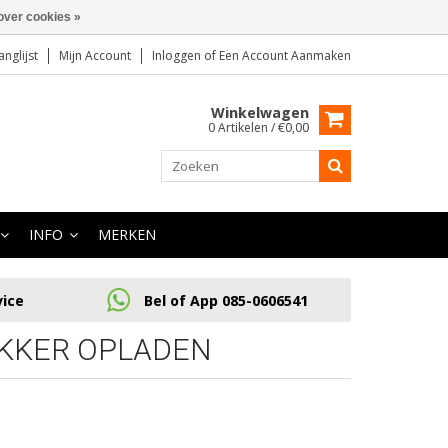
over cookies »
anglijst
Mijn Account
Inloggen
of
Een Account Aanmaken
Winkelwagen
0 Artikelen / €0,00
INFO
MERKEN
vice
Bel of App 085-0606541
EKKER OPLADEN