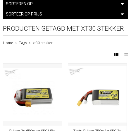
SORTEREN OP
SORTEER OP PRIJS
PRODUCTEN GETAGD MET XT30 STEKKER
Home
Tags
xt30 stekker
R-Line 3s 650mah 95C LiPo
Tattu R-Line 750mAh 95C 3s