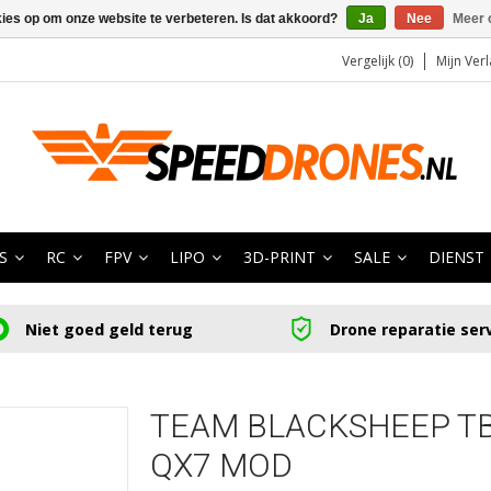
kies op om onze website te verbeteren. Is dat akkoord?
Ja
Nee
Meer 
Vergelijk (0)
Mijn Verl
S
RC
FPV
LIPO
3D-PRINT
SALE
DIENST
Niet goed geld terug
Drone reparatie ser
TEAM BLACKSHEEP TB
QX7 MOD