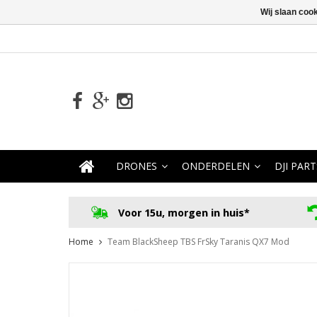
Wij slaan coo
DRONES
ONDERDELEN
DJI PART
Voor 15u, morgen in huis*
Home
Team BlackSheep TBS FrSky Taranis QX7 Mod