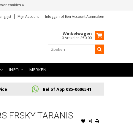
over cookies »
anglijst
Mijn Account
Inloggen
of
Een Account Aanmaken
Winkelwagen
0 Artikelen / €0,00
INFO
MERKEN
vice
Bel of App 085-0606541
S FRSKY TARANIS