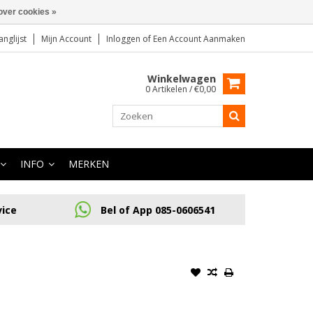
over cookies »
anglijst
Mijn Account
Inloggen
of
Een Account Aanmaken
Winkelwagen
0 Artikelen / €0,00
INFO
MERKEN
vice
Bel of App 085-0606541