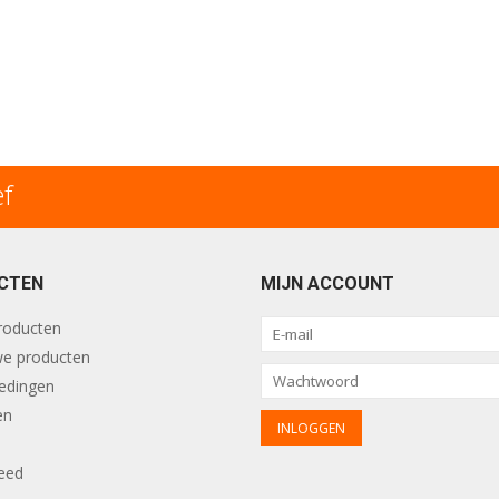
ef
CTEN
MIJN ACCOUNT
producten
e producten
edingen
en
eed