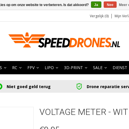
kies op om onze website te verbeteren. Is dat akkoord?
Ja
Nee
Meer 
Vergelijk (0)
Mijn Verl
S
RC
FPV
LIPO
3D-PRINT
SALE
DIENST
Niet goed geld terug
Drone reparatie ser
VOLTAGE METER - WIT