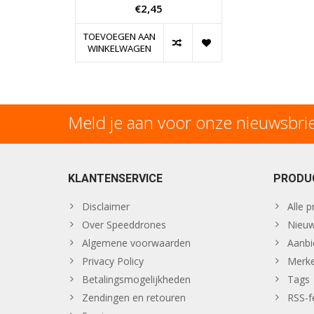
€2,45
TOEVOEGEN AAN
WINKELWAGEN
Meld je aan voor onze nieuwsbri
KLANTENSERVICE
PRODU
Disclaimer
Alle 
Over Speeddrones
Nieuw
Algemene voorwaarden
Aanbi
Privacy Policy
Merk
Betalingsmogelijkheden
Tags
Zendingen en retouren
RSS-f