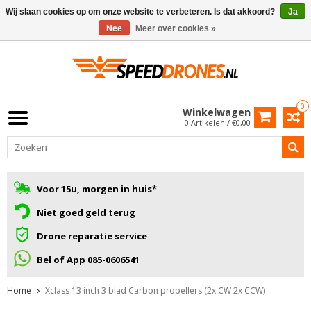
Wij slaan cookies op om onze website te verbeteren. Is dat akkoord?
Ja
Nee
Meer over cookies »
0
Winkelwagen
0 Artikelen / €0,00
Voor 15u, morgen in huis*
Niet goed geld terug
Drone reparatie service
Bel of App 085-0606541
Home
Xclass 13 inch 3 blad Carbon propellers (2x CW 2x CCW)