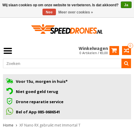
Wij slaan cookies op om onze website te verbeteren. Is dat akkoord?
Ja
Nee
Meer over cookies »
0
Winkelwagen
0 Artikelen / €0,00
Voor 15u, morgen in huis*
Niet goed geld terug
Drone reparatie service
Bel of App 085-0606541
Home
XF Nano RX gebruikt met Immortal T