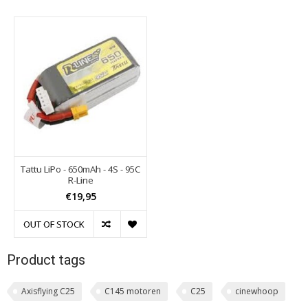
Tattu LiPo - 650mAh - 4S - 95C
R-Line
€19,95
OUT OF STOCK
Product tags
Axisflying C25
C145 motoren
C25
cinewhoop