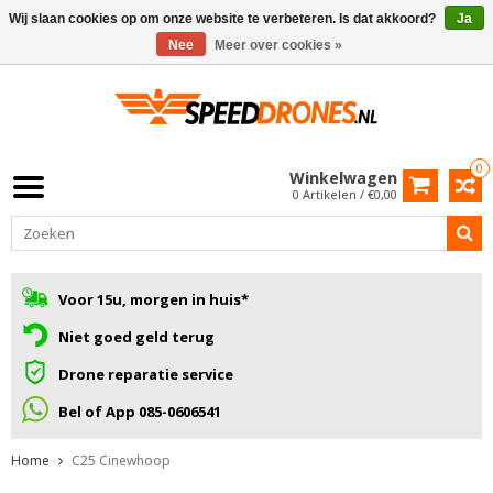
Wij slaan cookies op om onze website te verbeteren. Is dat akkoord?
Ja
Nee
Meer over cookies »
0
Winkelwagen
0 Artikelen / €0,00
Voor 15u, morgen in huis*
Niet goed geld terug
Drone reparatie service
Bel of App 085-0606541
Home
C25 Cinewhoop