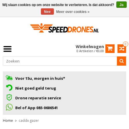
Wij slaan cookies op om onze website te verbeteren. Is dat akkoord?
Ja
Nee
Meer over cookies »
0
Winkelwagen
0 Artikelen / €0,00
Voor 15u, morgen in huis*
Niet goed geld terug
Drone reparatie service
Bel of App 085-0606541
Home
caddx gazer