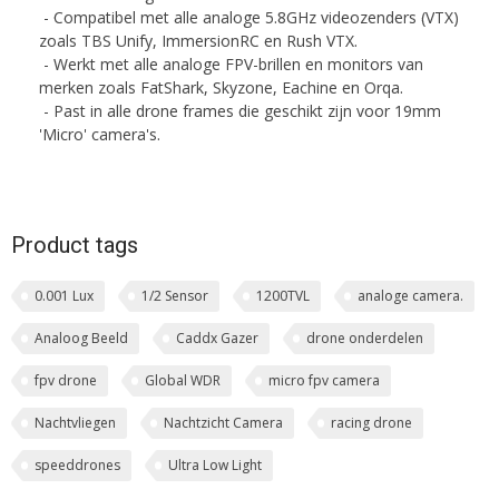
- Compatibel met alle analoge 5.8GHz videozenders (VTX)
zoals TBS Unify, ImmersionRC en Rush VTX.
- Werkt met alle analoge FPV-brillen en monitors van
merken zoals FatShark, Skyzone, Eachine en Orqa.
- Past in alle drone frames die geschikt zijn voor 19mm
'Micro' camera's.
Product tags
0.001 Lux
1/2 Sensor
1200TVL
analoge camera.
Analoog Beeld
Caddx Gazer
drone onderdelen
fpv drone
Global WDR
micro fpv camera
Nachtvliegen
Nachtzicht Camera
racing drone
speeddrones
Ultra Low Light