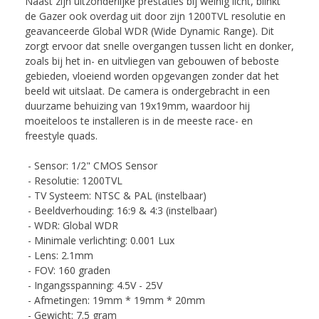
Naast zijn uitzonderlijke prestaties bij weinig licht, blinkt
de Gazer ook overdag uit door zijn 1200TVL resolutie en
geavanceerde Global WDR (Wide Dynamic Range). Dit
zorgt ervoor dat snelle overgangen tussen licht en donker,
zoals bij het in- en uitvliegen van gebouwen of beboste
gebieden, vloeiend worden opgevangen zonder dat het
beeld wit uitslaat. De camera is ondergebracht in een
duurzame behuizing van 19x19mm, waardoor hij
moeiteloos te installeren is in de meeste race- en
freestyle quads.
- Sensor: 1/2" CMOS Sensor
- Resolutie: 1200TVL
- TV Systeem: NTSC & PAL (instelbaar)
- Beeldverhouding: 16:9 & 4:3 (instelbaar)
- WDR: Global WDR
- Minimale verlichting: 0.001 Lux
- Lens: 2.1mm
- FOV: 160 graden
- Ingangsspanning: 4.5V - 25V
- Afmetingen: 19mm * 19mm * 20mm
- Gewicht: 7.5 gram