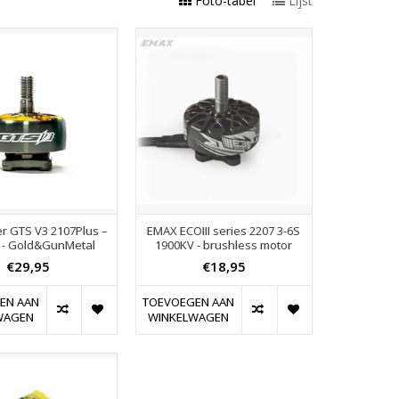
Foto-tabel
Lijst
r GTS V3 2107Plus –
EMAX ECOIII series 2207 3-6S
 - Gold&GunMetal
1900KV - brushless motor
€29,95
€18,95
EN AAN
TOEVOEGEN AAN
WAGEN
WINKELWAGEN