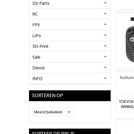
DJI Parts
RC
FPV
LiPo
3D-Print
Sale
Dienst
Radiom
INFO
SORTEREN OP
TOEVOE
WINKE
SORTEER OP PRIJS