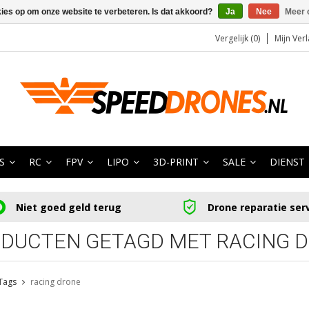
kies op om onze website te verbeteren. Is dat akkoord?
Ja
Nee
Meer 
Vergelijk (0)
Mijn Verl
S
RC
FPV
LIPO
3D-PRINT
SALE
DIENST
Niet goed geld terug
Drone reparatie ser
DUCTEN GETAGD MET RACING 
Tags
racing drone