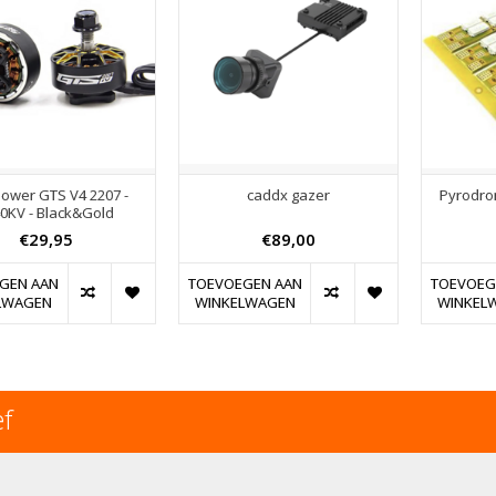
ower GTS V4 2207 -
caddx gazer
Pyrodro
0KV - Black&Gold
€29,95
€89,00
GEN AAN
TOEVOEGEN AAN
TOEVOEG
LWAGEN
WINKELWAGEN
WINKEL
ef