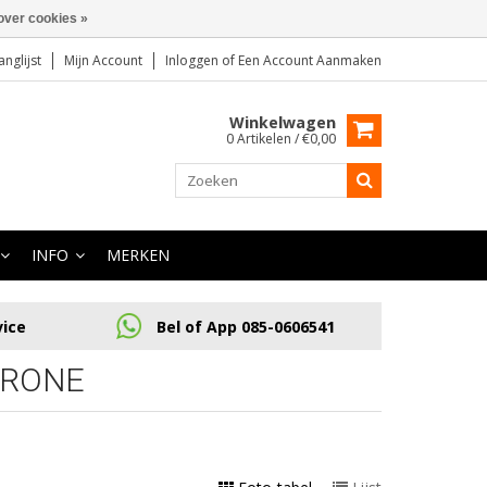
over cookies »
anglijst
Mijn Account
Inloggen
of
Een Account Aanmaken
Winkelwagen
0 Artikelen / €0,00
INFO
MERKEN
vice
Bel of App 085-0606541
DRONE