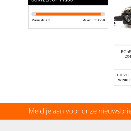
Minimale: €
0
Maximum: €
250
RCinP
204
TOEVOE
WINKE
Meld je aan voor onze nieuwsbri