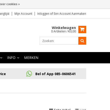
over cookies »
anglijst
Mijn Account
Inloggen
of
Een Account Aanmaken
Winkelwagen
0 Artikelen / €0,00
INFO
MERKEN
vice
Bel of App 085-0606541