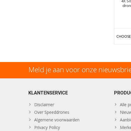
4X So
dron
CHOOSE
Meld je aan voor onze nieuwsbri
KLANTENSERVICE
PRODU
Disclaimer
Alle 
Over Speeddrones
Nieuw
Algemene voorwaarden
Aanbi
Privacy Policy
Merk