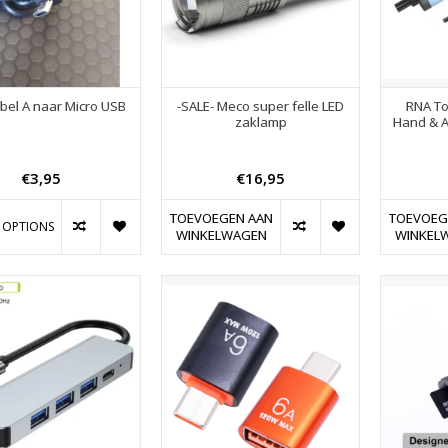
bel A naar Micro USB
-SALE- Meco super felle LED
RNA To
zaklamp
Hand & A
€3,95
€16,95
TOEVOEGEN AAN
TOEVOEG
 OPTIONS
WINKELWAGEN
WINKEL