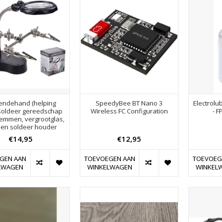
endehand (helping
SpeedyBee BT Nano 3
Electrolu
soldeer gereedschap
Wireless FC Configuration
- 
lemmen, vergrootglas,
 en soldeer houder
€14,95
€12,95
GEN AAN
TOEVOEGEN AAN
TOEVOEG
LWAGEN
WINKELWAGEN
WINKEL