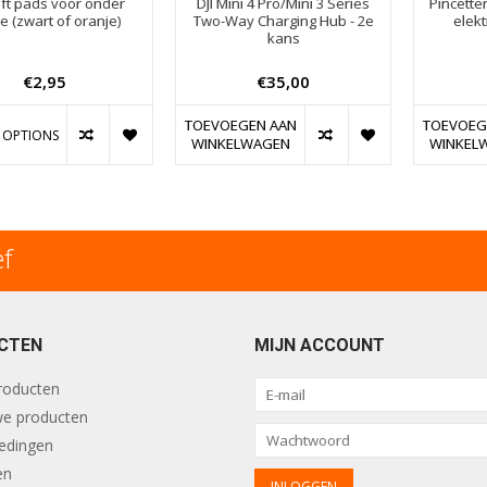
ft pads voor onder
DJI Mini 4 Pro/Mini 3 Series
Pincette
e (zwart of oranje)
Two-Way Charging Hub - 2e
elekt
kans
€2,95
€35,00
TOEVOEGEN AAN
TOEVOEG
 OPTIONS
WINKELWAGEN
WINKEL
ef
CTEN
MIJN ACCOUNT
producten
e producten
edingen
en