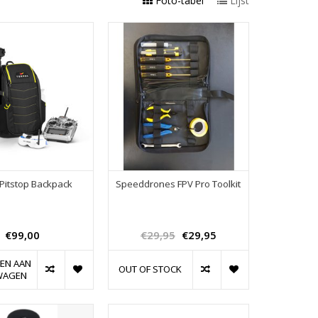
Foto-tabel
Lijst
Pitstop Backpack
Speeddrones FPV Pro Toolkit
€99,00
€29,95
€29,95
EN AAN
OUT OF STOCK
WAGEN