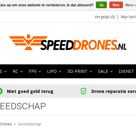
kies op om onze website te verbeteren. Is dat akkoord?
Ja
Nee
Meer 
Vergelijk (0)
Mijn Verl
S
RC
FPV
LIPO
3D-PRINT
SALE
DIENST
Niet goed geld terug
Drone reparatie ser
EEDSCHAP
Drones
Gereedschap