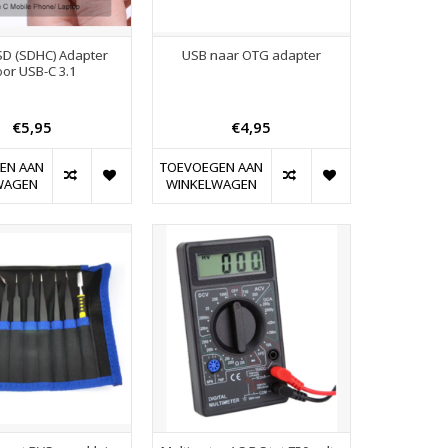
 SD (SDHC) Adapter
USB naar OTG adapter
oor USB-C 3.1
€5,95
€4,95
EN AAN
TOEVOEGEN AAN
WAGEN
WINKELWAGEN