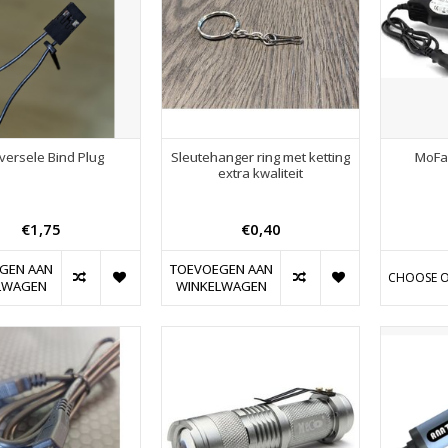
versele Bind Plug
Sleutehanger ring met ketting
MoFa
extra kwaliteit
€1,75
€0,40
GEN AAN
TOEVOEGEN AAN
CHOOSE O
LWAGEN
WINKELWAGEN