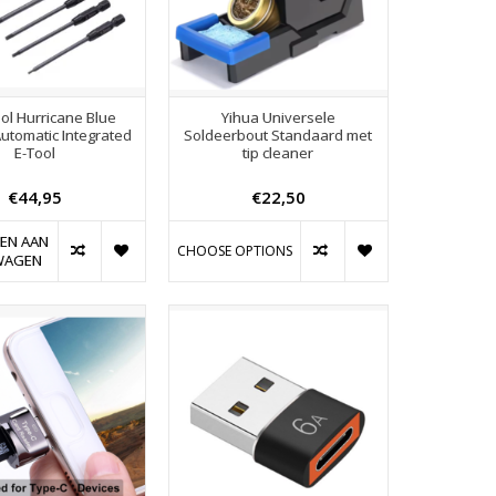
ol Hurricane Blue
Yihua Universele
utomatic Integrated
Soldeerbout Standaard met
E-Tool
tip cleaner
€44,95
€22,50
EN AAN
CHOOSE OPTIONS
WAGEN