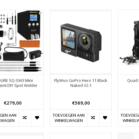
URE SQ-SW3 Mini
FlyWoo GoPro Hero 11 Black
Quad 
igent DIY Spot Welder
Naked V2.1
€279,00
€569,00
GEN AAN
TOEVOEGEN AAN
TOEVOEG
LWAGEN
WINKELWAGEN
WINKEL