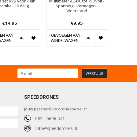
n set RVS voor klein
Multimeter AC-DC tot 750 volt -
ronika - 10 delig
Spanning - Vermogen -
Weerstand
€14,95
€9,95
EN AAN
TOEVOEGEN AAN
WAGEN
WINKELWAGEN
VERSTUUR
SPEEDDRONES
Jouw persoonlijke dronespecialist
085 - 0606 541
Info@speeddrones.nl