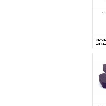
US
TOEVOE
WINKE