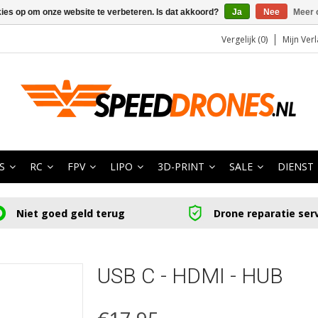
kies op om onze website te verbeteren. Is dat akkoord?
Ja
Nee
Meer 
Vergelijk (0)
Mijn Verl
S
RC
FPV
LIPO
3D-PRINT
SALE
DIENST
Niet goed geld terug
Drone reparatie ser
USB C - HDMI - HUB