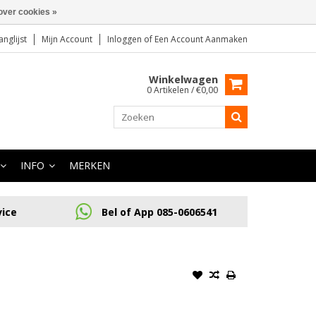
over cookies »
anglijst
Mijn Account
Inloggen
of
Een Account Aanmaken
Winkelwagen
0 Artikelen / €0,00
INFO
MERKEN
vice
Bel of App 085-0606541