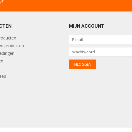
ef
CTEN
MIJN ACCOUNT
producten
e producten
edingen
en
eed