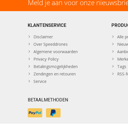
Meld je aan voor onze nieuwsbri
KLANTENSERVICE
PRODU
Disclaimer
Alle 
Over Speeddrones
Nieuw
Algemene voorwaarden
Aanbi
Privacy Policy
Merk
Betalingsmogelijkheden
Tags
Zendingen en retouren
RSS-f
Service
BETAALMETHODEN