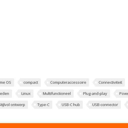
ome OS
compact
Computeraccessoire
Connectiviteit
heden
Linux
Multifunctioneel
Plug-and-play
Powe
Stijlvol ontwerp
Type-C
USB-C hub
USB-connector