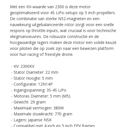
Met een KV-waarde van 2300 is deze motor
geoptimaliseerd voor 4S LiPo-setups op 5 inch propellers.
De combinatie van sterke N52-magneten en een
nauwkeurig uitgebalanceerde rotor zorgt voor een snelle
respons op throttle-inputs, wat cruciaal is voor technische
vliegmanoeuvres. De robuuste constructie en de
hoogwaardige lagers maken deze motor een solide keuze
voor piloten die op zoek zijn naar een bewezen platform
voor hun racing of freestyle drone.
- KV: 2300KV
- Stator Diameter: 22 mm
- Stator Hoogte: 5 mm
- Configuratie: 12N14P
- Ingangsspanning: 3S-4S LiPo
- Motoras Diameter: 5 mm (M5)
- Gewicht: 29 gram
- Maximaal vermogen: 380W
- Maximale stuwkracht: 770 gram
- Lagers: Japanse NSK
- Compatibel met 4 inch en 5 inch FPV frames