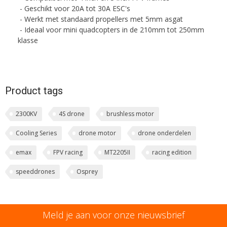
- Geschikt voor 20A tot 30A ESC's
- Werkt met standaard propellers met 5mm asgat
- Ideaal voor mini quadcopters in de 210mm tot 250mm
klasse
Product tags
2300KV
4S drone
brushless motor
Cooling Series
drone motor
drone onderdelen
emax
FPV racing
MT2205II
racing edition
speeddrones
Osprey
Meld je aan voor onze nieuwsbrief