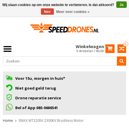
Wij slaan cookies op om onze website te verbeteren. Is dat akkoord?
Ja
Nee
Meer over cookies »
0
Winkelwagen
0 Artikelen / €0,00
Voor 15u, morgen in huis*
Niet goed geld terug
Drone reparatie service
Bel of App 085-0606541
Home
EMAX MT2205II 2300KV Brushless Motor