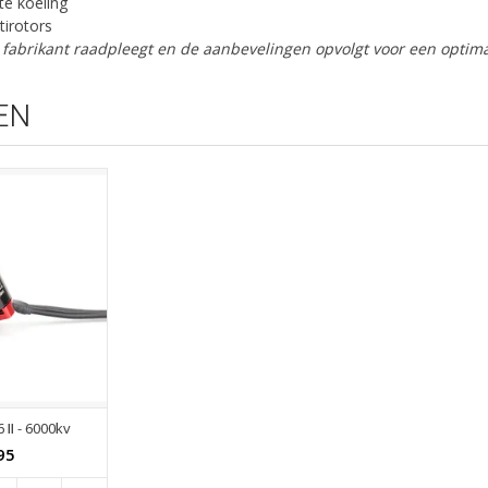
te koeling
tirotors
de fabrikant raadpleegt en de aanbevelingen opvolgt voor een optim
EN
II - 6000kv
95