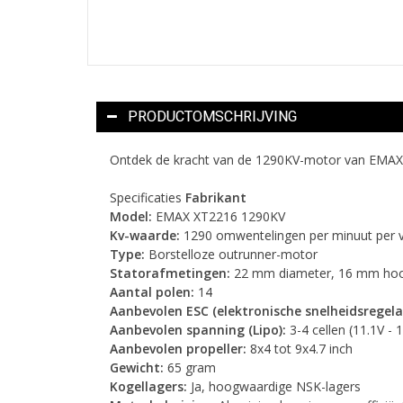
PRODUCTOMSCHRIJVING
Ontdek de kracht van de 1290KV-motor van EMAX. O
Specificaties
Fabrikant
Model:
EMAX XT2216 1290KV
Kv-waarde:
1290 omwentelingen per minuut per v
Type:
Borstelloze outrunner-motor
Statorafmetingen:
22 mm diameter, 16 mm ho
Aantal polen:
14
Aanbevolen ESC (elektronische snelheidsregela
Aanbevolen spanning (Lipo):
3-4 cellen (11.1V - 
Aanbevolen propeller:
8x4 tot 9x4.7 inch
Gewicht:
65 gram
Kogellagers:
Ja, hoogwaardige NSK-lagers