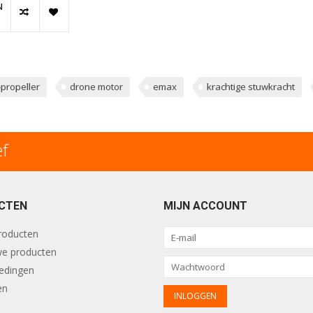
N
propeller
drone motor
emax
krachtige stuwkracht
ef
CTEN
MIJN ACCOUNT
producten
e producten
edingen
en