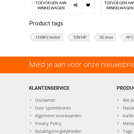
TOEVOEGEN AAN
TOEVOEGEN AA
WINKELWAGEN
WINKELWAGEN
Product tags
1290KV-motor
12N14P
3S-max
APC-
Meld je aan voor onze nieuwsbri
KLANTENSERVICE
PRODU
Disclaimer
Alle 
Over Speeddrones
Nieuw
Algemene voorwaarden
Aanbi
Privacy Policy
Merk
Betalingsmogelijkheden
Tags