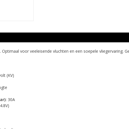
ptimaal voor veeleisende vluchten en een soepele vliegervaring. Ge
olt (KV)
ogte
ar):
30A
14.8V)