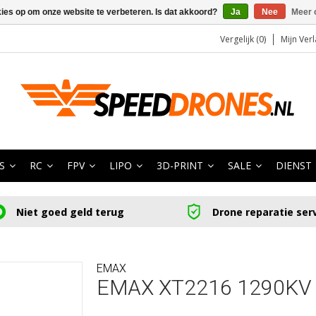
kies op om onze website te verbeteren. Is dat akkoord?
Ja
Nee
Meer 
Vergelijk (0)
Mijn Verl
S
RC
FPV
LIPO
3D-PRINT
SALE
DIENST
Niet goed geld terug
Drone reparatie ser
EMAX
EMAX XT2216 1290K