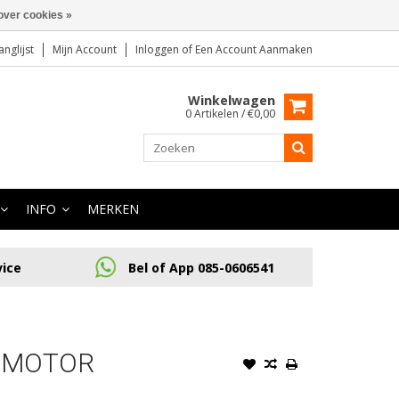
over cookies »
anglijst
Mijn Account
Inloggen
of
Een Account Aanmaken
Winkelwagen
0 Artikelen / €0,00
INFO
MERKEN
vice
Bel of App 085-0606541
V MOTOR