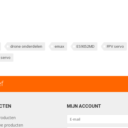
drone onderdelen
emax
ES9052MD
FPV servo
g servo
ef
CTEN
MIJN ACCOUNT
producten
e producten