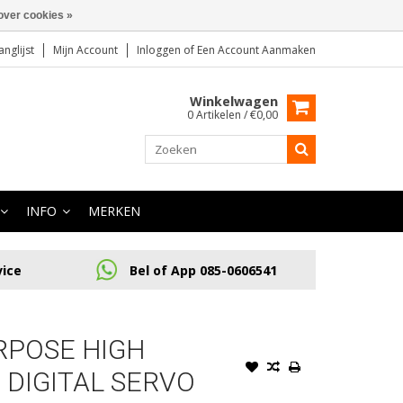
over cookies »
anglijst
Mijn Account
Inloggen
of
Een Account Aanmaken
Winkelwagen
0 Artikelen / €0,00
INFO
MERKEN
vice
Bel of App 085-0606541
RPOSE HIGH
 DIGITAL SERVO