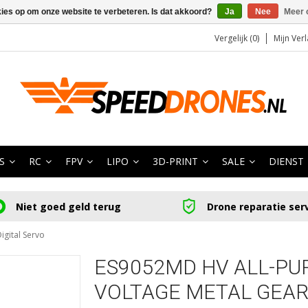
kies op om onze website te verbeteren. Is dat akkoord?
Ja
Nee
Meer 
Vergelijk (0)
Mijn Verl
S
RC
FPV
LIPO
3D-PRINT
SALE
DIENST
Niet goed geld terug
Drone reparatie ser
gital Servo
ES9052MD HV ALL-PU
VOLTAGE METAL GEAR