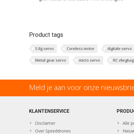
Product tags
5.8g servo
Coreless motor
digitale servo
Metal gear servo
micro servo
RC vliegtui
Meld je aan voor onze nieuwsbri
KLANTENSERVICE
PRODU
Disclaimer
Alle 
Over Speeddrones
Nieuw