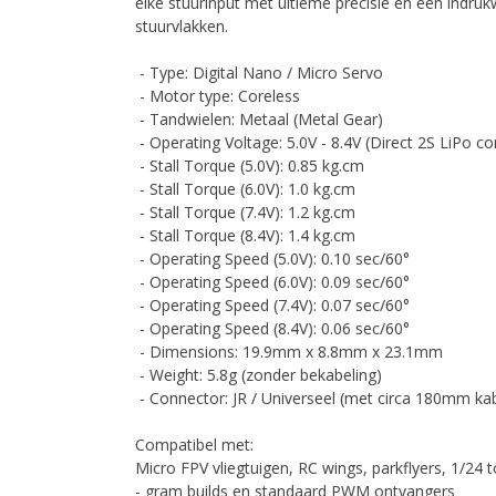
elke stuurinput met ultieme precisie en een indru
stuurvlakken.
- Type: Digital Nano / Micro Servo
- Motor type: Coreless
- Tandwielen: Metaal (Metal Gear)
- Operating Voltage: 5.0V - 8.4V (Direct 2S LiPo c
- Stall Torque (5.0V): 0.85 kg.cm
- Stall Torque (6.0V): 1.0 kg.cm
- Stall Torque (7.4V): 1.2 kg.cm
- Stall Torque (8.4V): 1.4 kg.cm
- Operating Speed (5.0V): 0.10 sec/60°
- Operating Speed (6.0V): 0.09 sec/60°
- Operating Speed (7.4V): 0.07 sec/60°
- Operating Speed (8.4V): 0.06 sec/60°
- Dimensions: 19.9mm x 8.8mm x 23.1mm
- Weight: 5.8g (zonder bekabeling)
- Connector: JR / Universeel (met circa 180mm ka
Compatibel met:
Micro FPV vliegtuigen, RC wings, parkflyers, 1/24 
- gram builds en standaard PWM ontvangers