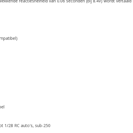
kwekkende reactiesnelheid van 0.06 seconden (bij 8.4V) wordt vertaald
ompatibel)
bel
tot 1/28 RC auto's, sub-250