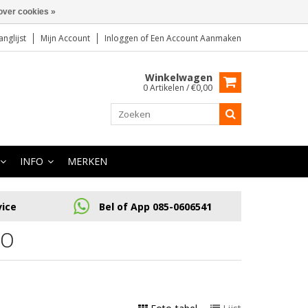
over cookies »
anglijst
Mijn Account
Inloggen
of
Een Account Aanmaken
Winkelwagen
0 Artikelen / €0,00
INFO
MERKEN
vice
Bel of App 085-0606541
VO