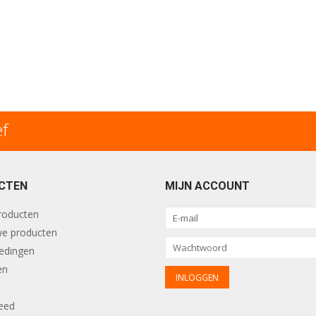
ef
CTEN
MIJN ACCOUNT
producten
e producten
edingen
en
eed