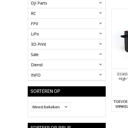
DJI Parts
RC
FPV
LiPo
3D-Print
Sale
Dienst
ES905
INFO
High 
SORTEREN OP
TOEVOE
WINKE
SORTEER OP PRIJS