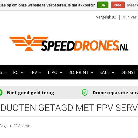
kies op om onze website te verbeteren. Is dat akkoord?
Ja
Nee
Meer 
Vergelijk (0)
Mijn Verl
S
RC
FPV
LIPO
3D-PRINT
SALE
DIENST
Niet goed geld terug
Drone reparatie ser
DUCTEN GETAGD MET FPV SER
Tags
FPV servo