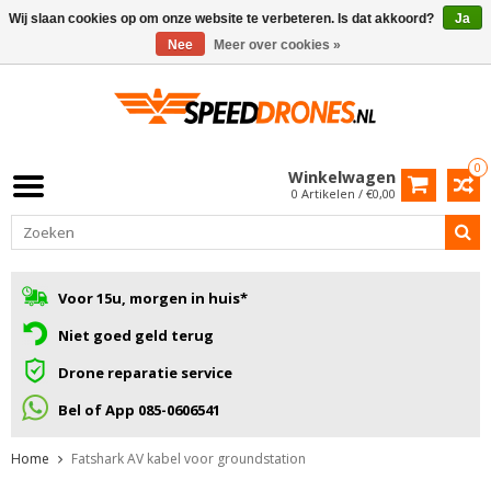
Wij slaan cookies op om onze website te verbeteren. Is dat akkoord?
Ja
Nee
Meer over cookies »
0
Winkelwagen
0 Artikelen / €0,00
Voor 15u, morgen in huis*
Niet goed geld terug
Drone reparatie service
Bel of App 085-0606541
Home
Fatshark AV kabel voor groundstation