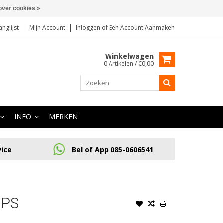
over cookies »
anglijst
Mijn Account
Inloggen
of
Een Account Aanmaken
Winkelwagen
0 Artikelen / €0,00
INFO
MERKEN
vice
Bel of App 085-0606541
GPS