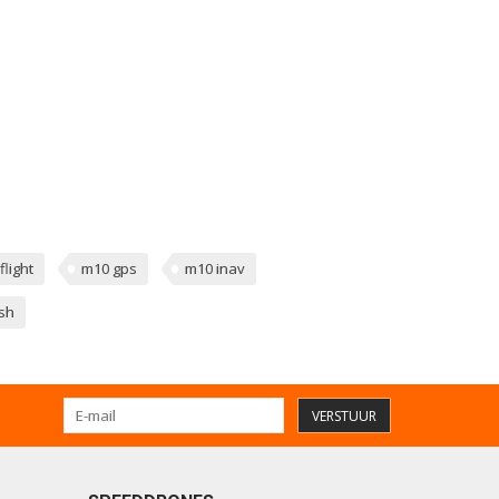
light
m10 gps
m10 inav
ish
VERSTUUR