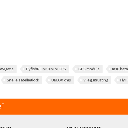
avigatie
FlyfishRC M10 Mini GPS
GPS module
m10 betaf
Snelle satellietlock
UBLOX chip
Vlieguitrusting
FlyF
ef