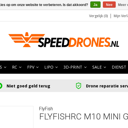
kies op om onze website te verbeteren. Is dat akkoord?
Ja
Nee
Meer 
Vergelijk (0)
Mijn Verl
S
RC
FPV
LIPO
3D-PRINT
SALE
DIENST
Niet goed geld terug
Drone reparatie ser
FlyFish
FLYFISHRC M10 MINI 