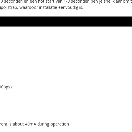
0 seconden en een hot start van 1-3 seconden ben je snel klaar om
po-strap, waardoor installatie eenvoudig is.
00bps)
rrent is about 40mA during operation