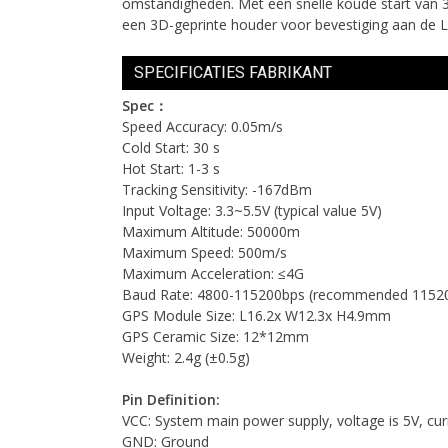
omstandigheden. Met een snelle koude start van 3
een 3D-geprinte houder voor bevestiging aan de Li
SPECIFICATIES FABRIKANT
Spec：
Speed Accuracy: 0.05m/s
Cold Start: 30 s
Hot Start: 1-3 s
Tracking Sensitivity: -167dBm
Input Voltage: 3.3~5.5V (typical value 5V)
Maximum Altitude: 50000m
Maximum Speed: 500m/s
Maximum Acceleration: ≤4G
Baud Rate: 4800-115200bps (recommended 1152
GPS Module Size: L16.2x W12.3x H4.9mm
GPS Ceramic Size: 12*12mm
Weight: 2.4g (±0.5g)
Pin Definition:
VCC: System main power supply, voltage is 5V, cu
GND: Ground