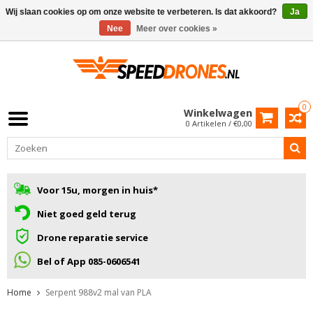
Wij slaan cookies op om onze website te verbeteren. Is dat akkoord?
Ja
Nee
Meer over cookies »
0
Winkelwagen
0 Artikelen / €0,00
Voor 15u, morgen in huis*
Niet goed geld terug
Drone reparatie service
Bel of App 085-0606541
Home
Serpent 988v2 mal van PLA