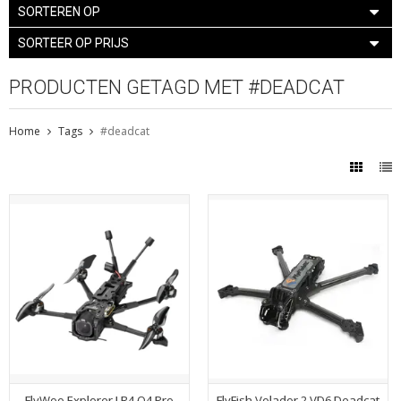
SORTEREN OP
SORTEER OP PRIJS
PRODUCTEN GETAGD MET #DEADCAT
Home
Tags
#deadcat
FlyWoo Explorer LR4 O4 Pro
FlyFish Volador 2 VD6 Deadcat