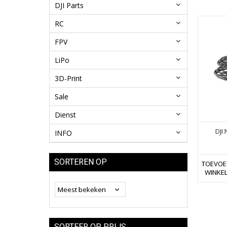
DJI Parts
RC
FPV
LiPo
3D-Print
Sale
Dienst
DJI
INFO
SORTEREN OP
TOEVOE
WINKE
SORTEER OP PRIJS