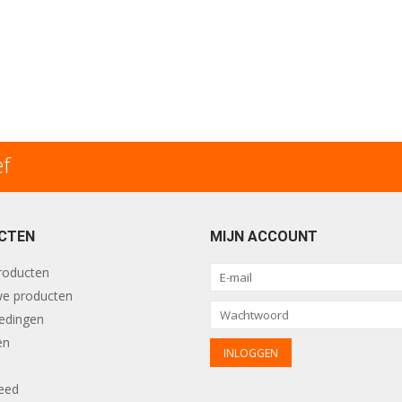
ef
CTEN
MIJN ACCOUNT
producten
e producten
edingen
en
eed