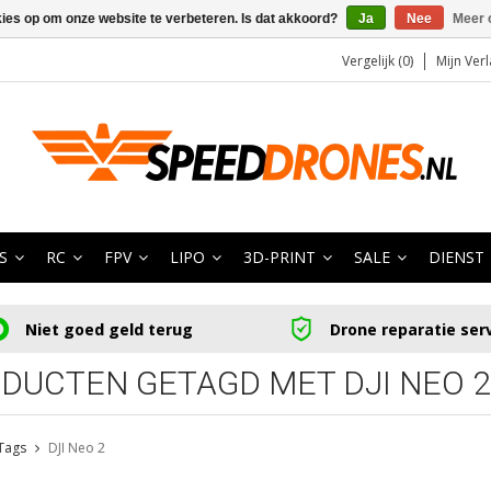
kies op om onze website te verbeteren. Is dat akkoord?
Ja
Nee
Meer 
Vergelijk (0)
Mijn Verl
S
RC
FPV
LIPO
3D-PRINT
SALE
DIENST
Niet goed geld terug
Drone reparatie ser
DUCTEN GETAGD MET DJI NEO 2
Tags
DJI Neo 2