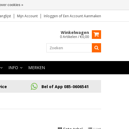
over cookies »
anglijst
Mijn Account
Inloggen
of
Een Account Aanmaken
Winkelwagen
0 Artikelen / €0,00
INFO
MERKEN
vice
Bel of App 085-0606541