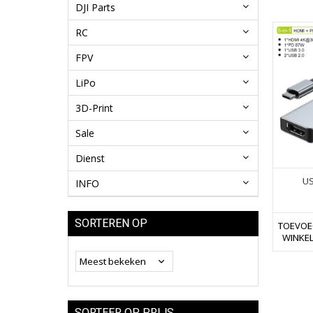
DJI Parts
RC
FPV
LiPo
3D-Print
Sale
Dienst
US
INFO
SORTEREN OP
TOEVOE
WINKE
SORTEER OP PRIJS