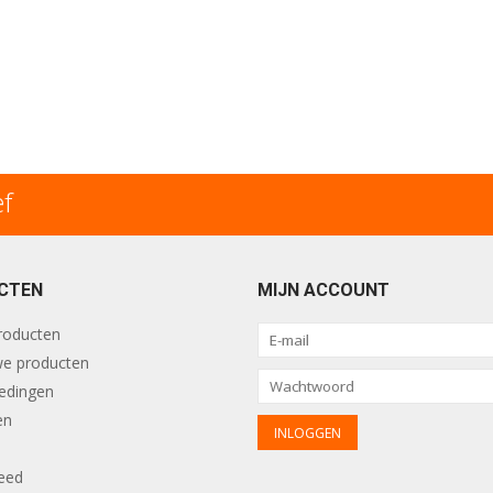
ef
CTEN
MIJN ACCOUNT
producten
e producten
edingen
en
eed