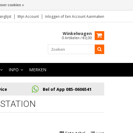
over cookies »
anglijst
Mijn Account
Inloggen
of
Een Account Aanmaken
Winkelwagen
0 Artikelen / €0,00
INFO
MERKEN
vice
Bel of App 085-0606541
STATION