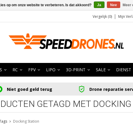
kies op om onze website te verbeteren. Is dat akkoord?
Ja
Nee
Meer 
Vergelijk (0)
Mijn Verl
S
RC
FPV
LIPO
3D-PRINT
SALE
DIENST
Niet goed geld terug
Drone reparatie ser
DUCTEN GETAGD MET DOCKING 
Tags
Docking Station