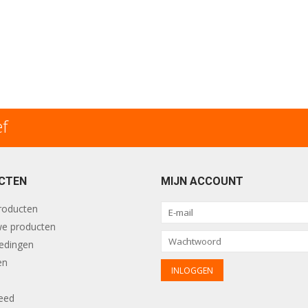
ef
CTEN
MIJN ACCOUNT
producten
e producten
edingen
en
eed