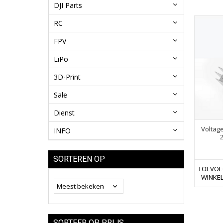
DJI Parts
RC
FPV
LiPo
3D-Print
Sale
Dienst
Voltage
INFO
2
SORTEREN OP
TOEVOE
WINKE
SORTEER OP PRIJS