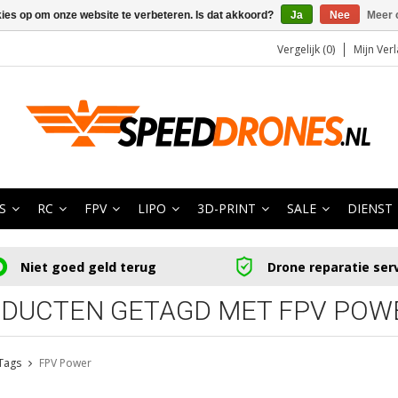
kies op om onze website te verbeteren. Is dat akkoord?
Ja
Nee
Meer 
Vergelijk (0)
Mijn Verl
S
RC
FPV
LIPO
3D-PRINT
SALE
DIENST
Niet goed geld terug
Drone reparatie ser
DUCTEN GETAGD MET FPV POW
Tags
FPV Power