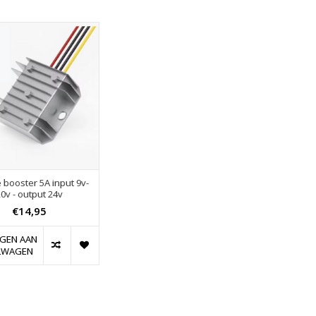
 booster 5A input 9v-
0v - output 24v
€14,95
GEN AAN
LWAGEN