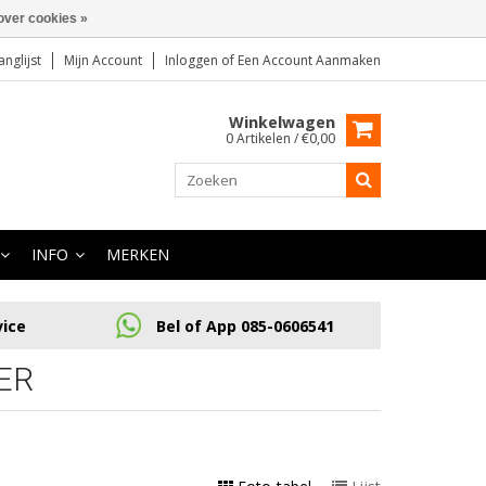
over cookies »
anglijst
Mijn Account
Inloggen
of
Een Account Aanmaken
Winkelwagen
0 Artikelen / €0,00
INFO
MERKEN
vice
Bel of App 085-0606541
ER