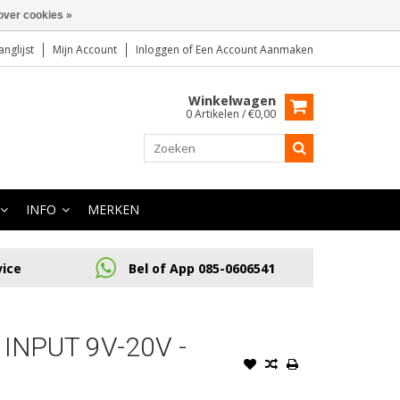
over cookies »
anglijst
Mijn Account
Inloggen
of
Een Account Aanmaken
Winkelwagen
0 Artikelen / €0,00
INFO
MERKEN
vice
Bel of App 085-0606541
INPUT 9V-20V -