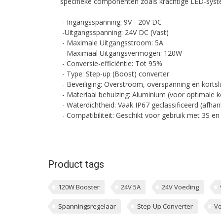
specifieke componenten zoals krachtige LED-sys
- Ingangsspanning: 9V - 20V DC
-Uitgangsspanning: 24V DC (Vast)
- Maximale Uitgangsstroom: 5A
- Maximaal Uitgangsvermogen: 120W
- Conversie-efficiëntie: Tot 95%
- Type: Step-up (Boost) converter
- Beveiliging: Overstroom, overspanning en kortslu
- Materiaal behuizing: Aluminium (voor optimale k
- Waterdichtheid: Vaak IP67 geclassificeerd (afhank
- Compatibiliteit: Geschikt voor gebruik met 3S en
Product tags
120W Booster
24V 5A
24V Voeding
Spanningsregelaar
Step-Up Converter
V