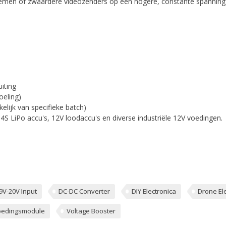
temen of zwaardere videozenders op een hogere, constante spanning
iting
oeling)
elijk van specifieke batch)
 4S LiPo accu's, 12V loodaccu's en diverse industriële 12V voedingen.
9V-20V Input
DC-DC Converter
DIY Electronica
Drone El
oedingsmodule
Voltage Booster