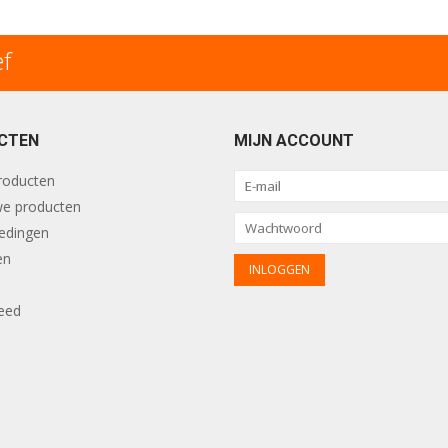
ef
CTEN
MIJN ACCOUNT
producten
e producten
edingen
en
eed