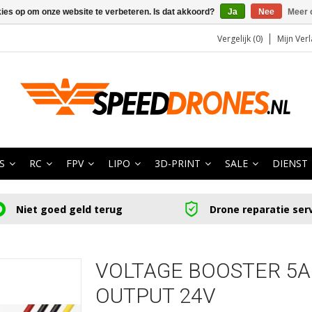
kies op om onze website te verbeteren. Is dat akkoord?
Ja
Nee
Meer 
Vergelijk (0)
Mijn Verl
S
RC
FPV
LIPO
3D-PRINT
SALE
DIENST
Niet goed geld terug
Drone reparatie ser
VOLTAGE BOOSTER 5A 
OUTPUT 24V