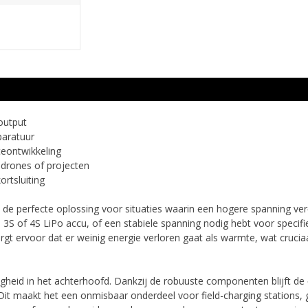
output
paratuur
eontwikkeling
 drones of projecten
rtsluiting
e perfecte oplossing voor situaties waarin een hogere spanning verei
3S of 4S LiPo accu, of een stabiele spanning nodig hebt voor specifie
gt ervoor dat er weinig energie verloren gaat als warmte, wat cruciaa
eid in het achterhoofd. Dankzij de robuuste componenten blijft de o
it maakt het een onmisbaar onderdeel voor field-charging stations, 