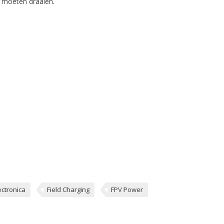
 moeten draaien.
ectronica
Field Charging
FPV Power