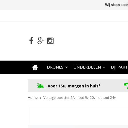
Wij slaan coo
DRONES
ONDERDELEN
DJI PART
Voor 15u, morgen in huis*
Home
Voltage booster 5A input 9v-20v - output 24v