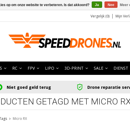
kies op om onze website te verbeteren. Is dat akkoord?
Ja
Nee
Meer 
Vergelijk (0)
Mijn Verl
S
RC
FPV
LIPO
3D-PRINT
SALE
DIENST
Niet goed geld terug
Drone reparatie ser
DUCTEN GETAGD MET MICRO R
Tags
Micro RX