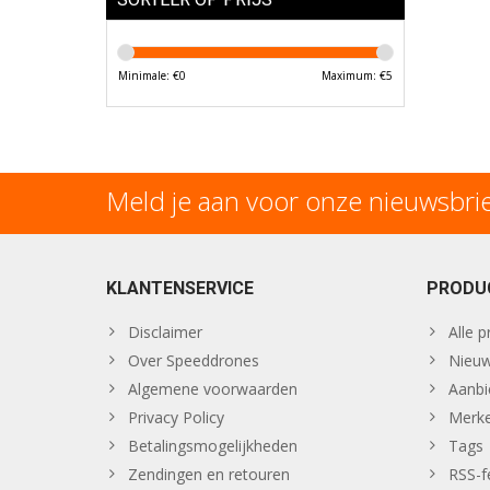
Minimale: €
0
Maximum: €
5
Meld je aan voor onze nieuwsbri
KLANTENSERVICE
PRODU
Disclaimer
Alle 
Over Speeddrones
Nieuw
Algemene voorwaarden
Aanbi
Privacy Policy
Merk
Betalingsmogelijkheden
Tags
Zendingen en retouren
RSS-f