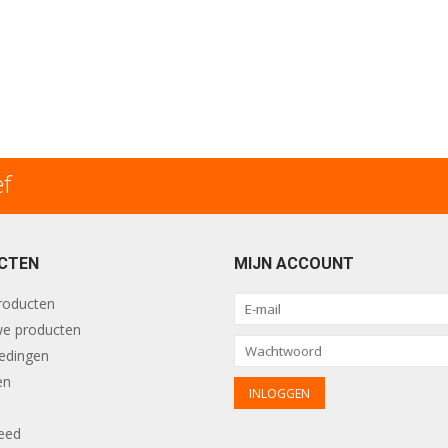
ef
CTEN
MIJN ACCOUNT
producten
e producten
edingen
en
eed