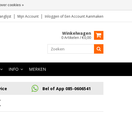
over cookies »
anglijst
Mijn Account
Inloggen
of
Een Account Aanmaken
Winkelwagen
0 Artikelen / €0,00
INFO
MERKEN
vice
Bel of App 085-0606541
X