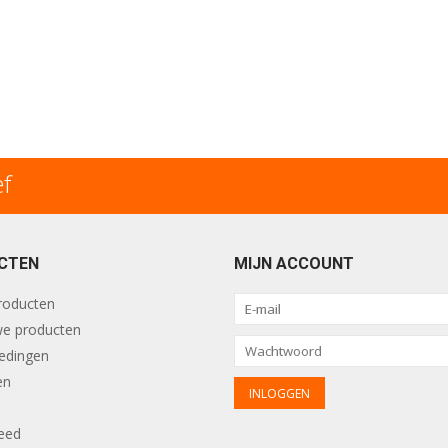
ef
CTEN
MIJN ACCOUNT
producten
e producten
edingen
en
eed