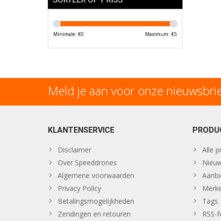
Minimale: €
0
Maximum: €
5
Meld je aan voor onze nieuwsbri
KLANTENSERVICE
PRODU
Disclaimer
Alle 
Over Speeddrones
Nieuw
Algemene voorwaarden
Aanbi
Privacy Policy
Merk
Betalingsmogelijkheden
Tags
Zendingen en retouren
RSS-f