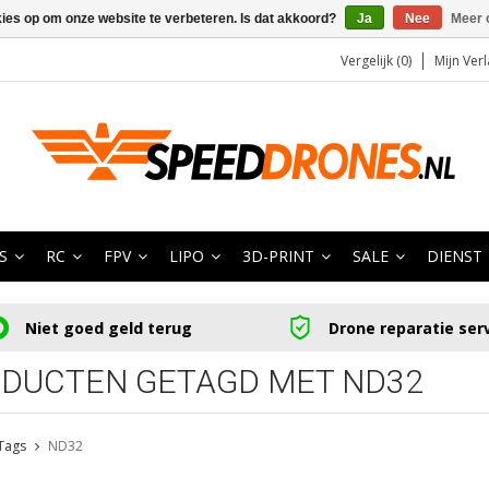
kies op om onze website te verbeteren. Is dat akkoord?
Ja
Nee
Meer 
Vergelijk (0)
Mijn Verl
S
RC
FPV
LIPO
3D-PRINT
SALE
DIENST
Niet goed geld terug
Drone reparatie ser
DUCTEN GETAGD MET ND32
Tags
ND32