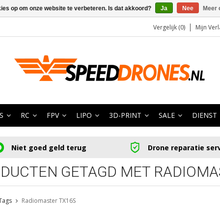
kies op om onze website te verbeteren. Is dat akkoord?
Ja
Nee
Meer 
Vergelijk (0)
Mijn Verl
S
RC
FPV
LIPO
3D-PRINT
SALE
DIENST
Niet goed geld terug
Drone reparatie ser
DUCTEN GETAGD MET RADIOMA
Tags
Radiomaster TX16S