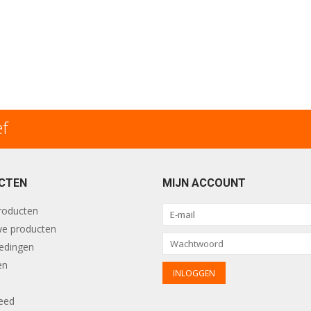
ef
CTEN
MIJN ACCOUNT
producten
e producten
edingen
en
eed