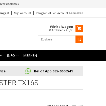
over cookies »
anglijst
Mijn Account
Inloggen
of
Een Account Aanmaken
Winkelwagen
0 Artikelen / €0,00
INFO
MERKEN
vice
Bel of App 085-0606541
STER TX16S