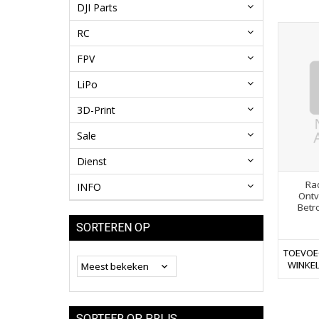
DJI Parts
RC
FPV
LiPo
3D-Print
Sale
Dienst
Ra
INFO
Ontv
Betr
SORTEREN OP
TOEVOE
WINKE
SORTEER OP PRIJS