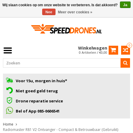
Wij slaan cookies op om onze website te verbeteren. Is dat akkoord?
Ja
Nee
Meer over cookies »
0
Winkelwagen
0 Artikelen / €0,00
Voor 15u, morgen in huis*
Niet goed geld terug
Drone reparatie service
Bel of App 085-0606541
Home
Radiomaster R81 V2 Ontvanger - Compact & Betrouwbaar (Gebruikt)