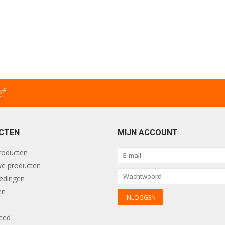
ef
CTEN
MIJN ACCOUNT
producten
e producten
edingen
en
eed