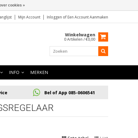
over cookies »
anglijst
Mijn Account
Inloggen
of
Een Account Aanmaken
Winkelwagen
0 Artikelen / €0,00
INFO
MERKEN
vice
Bel of App 085-0606541
GSREGELAAR