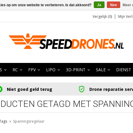
kies op om onze website te verbeteren. Is dat akkoord?
Ja
Nee
Meer 
Vergelijk (0)
Mijn Verl
S
RC
FPV
LIPO
3D-PRINT
SALE
DIENST
Niet goed geld terug
Drone reparatie ser
DUCTEN GETAGD MET SPANNIN
Tags
Spanningsregelaar