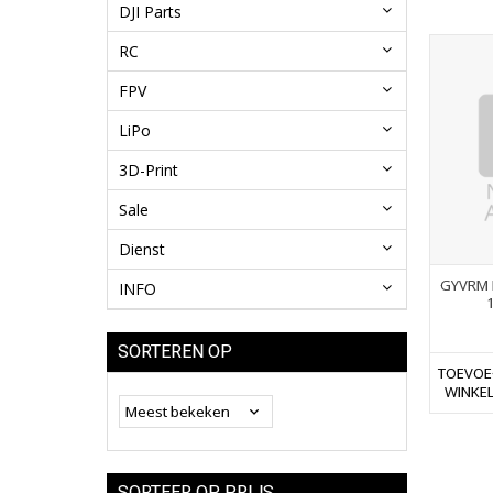
DJI Parts
RC
FPV
LiPo
3D-Print
Sale
Dienst
GYVRM 
INFO
SORTEREN OP
TOEVOE
WINKE
SORTEER OP PRIJS