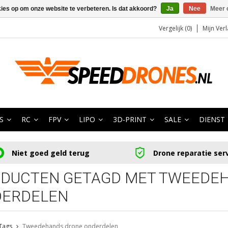
kies op om onze website te verbeteren. Is dat akkoord?
Ja
Nee
Meer 
Vergelijk (0)
Mijn Verl
S
RC
FPV
LIPO
3D-PRINT
SALE
DIENST
Niet goed geld terug
Drone reparatie ser
DUCTEN GETAGD MET TWEEDE
ERDELEN
Tags
Tweedehands drone onderdelen