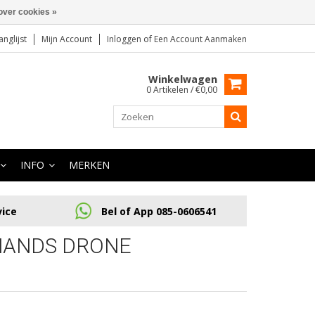
over cookies »
anglijst
Mijn Account
Inloggen
of
Een Account Aanmaken
Winkelwagen
0 Artikelen / €0,00
INFO
MERKEN
vice
Bel of App 085-0606541
HANDS DRONE