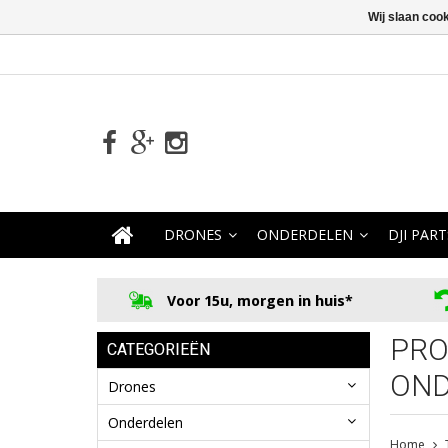
Wij slaan coo
DRONES
ONDERDELEN
DJI PART
Voor 15u, morgen in huis*
PRO
CATEGORIEËN
OND
Drones
Onderdelen
Home