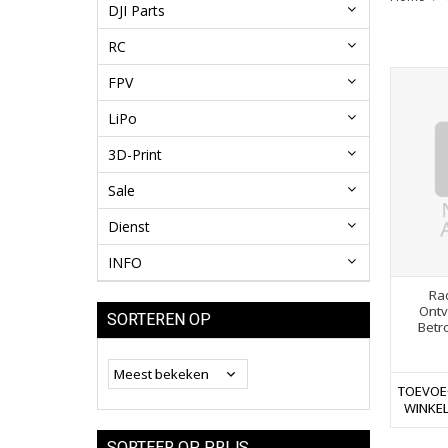
DJI Parts
RC
FPV
LiPo
3D-Print
Sale
Dienst
INFO
Ra
Ontv
SORTEREN OP
Betr
TOEVOE
WINKE
SORTEER OP PRIJS