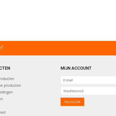
ef
CTEN
MIJN ACCOUNT
producten
e producten
edingen
en
eed