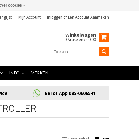
over cookies »
anglijst
Mijn Account
Inloggen
of
Een Account Aanmaken
Winkelwagen
0 Artikelen / €0,00
INFO
MERKEN
vice
Bel of App 085-0606541
TROLLER