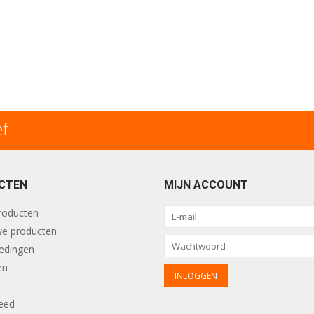
ef
CTEN
MIJN ACCOUNT
producten
e producten
edingen
en
eed