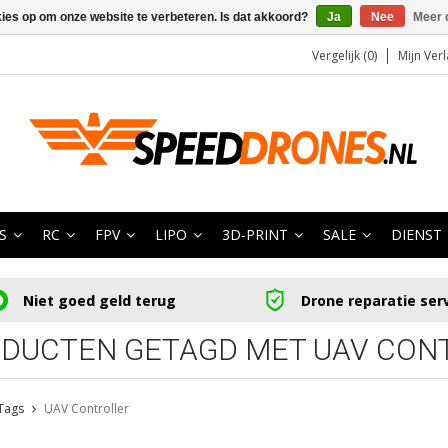
kies op om onze website te verbeteren. Is dat akkoord?
Ja
Nee
Meer 
Vergelijk (0)
Mijn Verl
S
RC
FPV
LIPO
3D-PRINT
SALE
DIENST
Niet goed geld terug
Drone reparatie ser
DUCTEN GETAGD MET UAV CON
Tags
UAV Controller