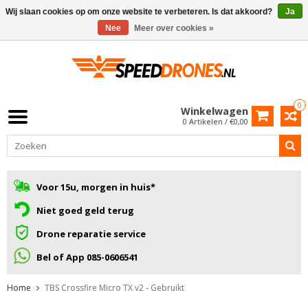
Wij slaan cookies op om onze website te verbeteren. Is dat akkoord?
Ja
Nee
Meer over cookies »
0
Winkelwagen
0 Artikelen / €0,00
Voor 15u, morgen in huis*
Niet goed geld terug
Drone reparatie service
Bel of App 085-0606541
Home
TBS Crossfire Micro TX v2 - Gebruikt