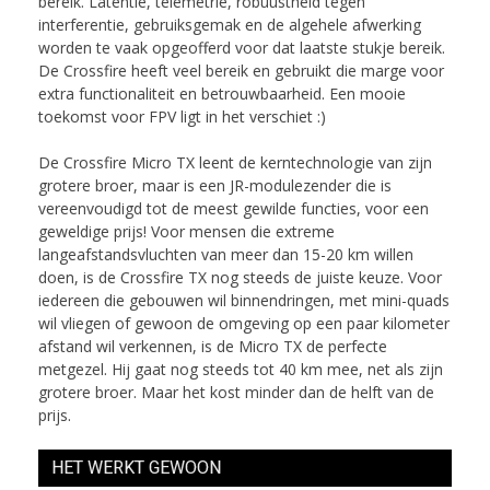
bereik. Latentie, telemetrie, robuustheid tegen
interferentie, gebruiksgemak en de algehele afwerking
worden te vaak opgeofferd voor dat laatste stukje bereik.
De Crossfire heeft veel bereik en gebruikt die marge voor
extra functionaliteit en betrouwbaarheid. Een mooie
toekomst voor FPV ligt in het verschiet :)
De Crossfire Micro TX leent de kerntechnologie van zijn
grotere broer, maar is een JR-modulezender die is
vereenvoudigd tot de meest gewilde functies, voor een
geweldige prijs! Voor mensen die extreme
langeafstandsvluchten van meer dan 15-20 km willen
doen, is de Crossfire TX nog steeds de juiste keuze. Voor
iedereen die gebouwen wil binnendringen, met mini-quads
wil vliegen of gewoon de omgeving op een paar kilometer
afstand wil verkennen, is de Micro TX de perfecte
metgezel. Hij gaat nog steeds tot 40 km mee, net als zijn
grotere broer. Maar het kost minder dan de helft van de
prijs.
HET WERKT GEWOON