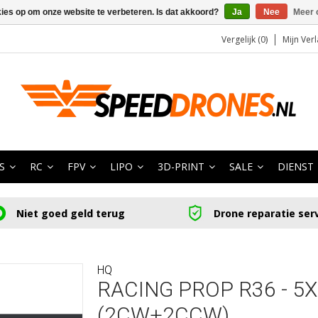
kies op om onze website te verbeteren. Is dat akkoord?
Ja
Nee
Meer 
Vergelijk (0)
Mijn Verl
S
RC
FPV
LIPO
3D-PRINT
SALE
DIENST
Niet goed geld terug
Drone reparatie ser
HQ
RACING PROP R36 - 5X
(2CW+2CCW)