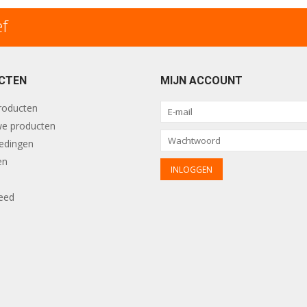
ef
CTEN
MIJN ACCOUNT
producten
e producten
edingen
en
eed