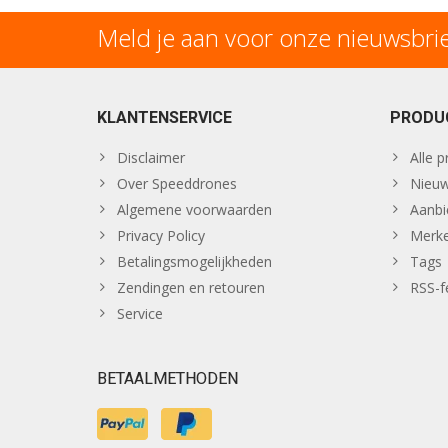
Meld je aan voor onze nieuwsbri
KLANTENSERVICE
PRODU
Disclaimer
Alle 
Over Speeddrones
Nieuw
Algemene voorwaarden
Aanbi
Privacy Policy
Merk
Betalingsmogelijkheden
Tags
Zendingen en retouren
RSS-f
Service
BETAALMETHODEN