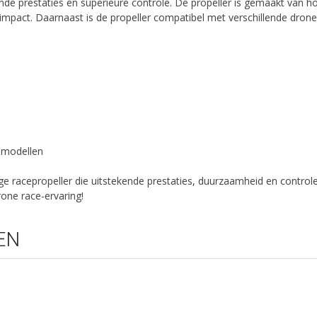
nde prestaties en superieure controle. De propeller is gemaakt van 
 impact. Daarnaast is de propeller compatibel met verschillende dro
e modellen
e racepropeller die uitstekende prestaties, duurzaamheid en controle
one race-ervaring!
EN