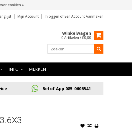
over cookies »
anglijst
Mijn Account
Inloggen
of
Een Account Aanmaken
Winkelwagen
0 Artikelen / €0,00
INFO
MERKEN
vice
Bel of App 085-0606541
3.6X3