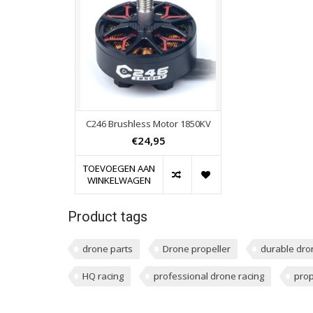
C246 Brushless Motor 1850KV
€24,95
TOEVOEGEN AAN
WINKELWAGEN
Product tags
drone parts
Drone propeller
durable dro
HQ racing
professional drone racing
prop