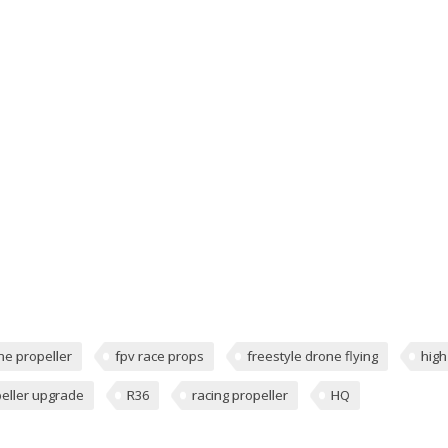
ne propeller
fpv race props
freestyle drone flying
high
eller upgrade
R36
racing propeller
HQ