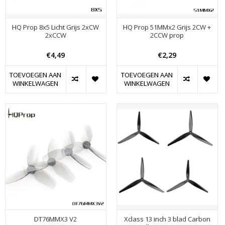
HQ Prop 8x5 Licht Grijs 2xCW
HQ Prop 51MMx2 Grijs 2CW +
2xCCW
2CCW prop
€4,49
€2,29
TOEVOEGEN AAN
TOEVOEGEN AAN
WINKELWAGEN
WINKELWAGEN
DT76MMX3 V2
Xclass 13 inch 3 blad Carbon