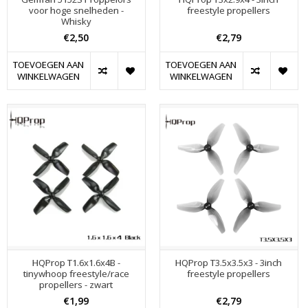
voor hoge snelheden -
freestyle propellers
Whisky
€2,50
€2,79
TOEVOEGEN AAN
TOEVOEGEN AAN
WINKELWAGEN
WINKELWAGEN
HQProp T1.6x1.6x4B -
HQProp T3.5x3.5x3 - 3inch
tinywhoop freestyle/race
freestyle propellers
propellers - zwart
€1,99
€2,79