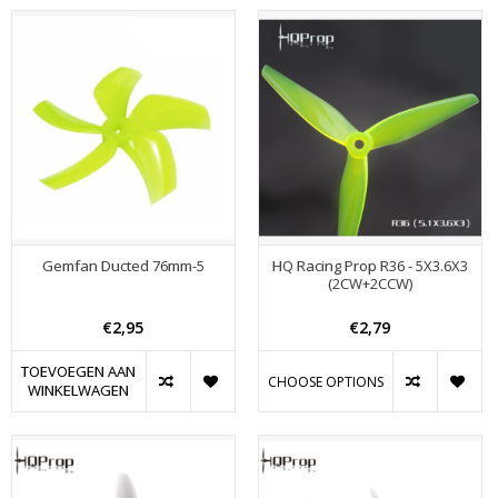
Gemfan Ducted 76mm-5
HQ Racing Prop R36 - 5X3.6X3
(2CW+2CCW)
€2,95
€2,79
TOEVOEGEN AAN
CHOOSE OPTIONS
WINKELWAGEN