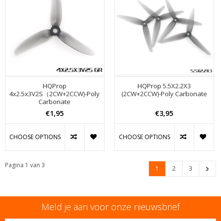
HQProp
HQProp 5.5X2.2X3
4x2.5x3V2S（2CW+2CCW)-Poly
(2CW+2CCW)-Poly Carbonate
Carbonate
€1,95
€3,95
CHOOSE OPTIONS
CHOOSE OPTIONS
Pagina 1 van 3
1
2
3
Meld je aan voor onze nieuwsbrief